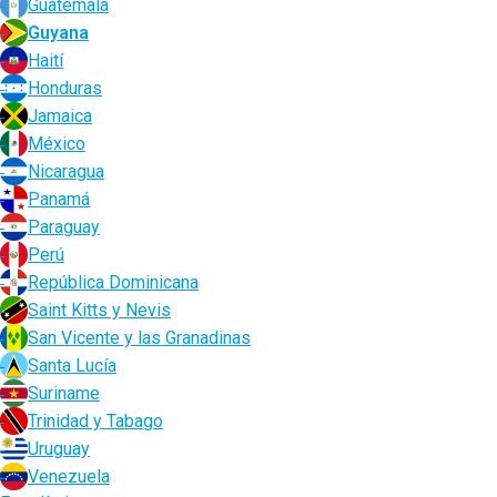
Guatemala
Guyana
Haití
Honduras
Jamaica
México
Nicaragua
Panamá
Paraguay
Perú
República Dominicana
Saint Kitts y Nevis
San Vicente y las Granadinas
Santa Lucía
Suriname
Trinidad y Tabago
Uruguay
Venezuela