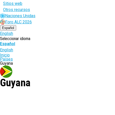
Sitios web
Otros recursos
Naciones Unidas
Foro ALC 2026
Español
English
Seleccionar idioma
Español
English
Ruta
Inicio
Países
de
Guyana
navegación
Guyana