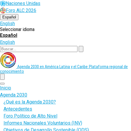
Pasar
Naciones Unidas
al
Foro ALC 2026
contenido
principal
Español
English
Seleccionar idioma
Español
English
Buscar
Agenda 2030 en América Latina y el Caribe
Plataforma regional de
conocimiento
menu
Inicio
Agenda 2030
¿Qué es la Agenda 2030?
Antecedentes
Foro Político de Alto Nivel
Informes Nacionales Voluntarios (INV)
Objetivos de Desarrollo Sostenible (ODS)