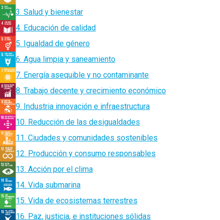
3. Salud y bienestar
4. Educación de calidad
5. Igualdad de género
6. Agua limpia y saneamiento
7. Energía asequible y no contaminante
8. Trabajo decente y crecimiento económico
9. Industria innovación e infraestructura
10. Reducción de las desigualdades
11. Ciudades y comunidades sostenibles
12. Producción y consumo responsables
13. Acción por el clima
14. Vida submarina
15. Vida de ecosistemas terrestres
16. Paz, justicia, e instituciones sólidas