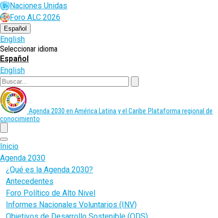
Pasar
Naciones Unidas
al
Foro ALC 2026
contenido
principal
Español
English
Seleccionar idioma
Español
English
Buscar
Agenda 2030 en América Latina y el Caribe
Plataforma regional de
conocimiento
menu
Inicio
Agenda 2030
¿Qué es la Agenda 2030?
Antecedentes
Foro Político de Alto Nivel
Informes Nacionales Voluntarios (INV)
Objetivos de Desarrollo Sostenible (ODS)