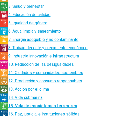
3. Salud y bienestar
4. Educación de calidad
5. Igualdad de género
6. Agua limpia y saneamiento
7. Energía asequible y no contaminante
8. Trabajo decente y crecimiento económico
9. Industria innovación e infraestructura
10. Reducción de las desigualdades
11. Ciudades y comunidades sostenibles
12. Producción y consumo responsables
13. Acción por el clima
14. Vida submarina
15. Vida de ecosistemas terrestres
16. Paz, justicia, e instituciones sólidas