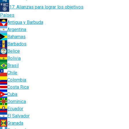
17. Alianzas para lograr los objetivos
Países
Antigua y Barbuda
Argentina
Bahamas
Barbados
Belice
Bolivia
Brasil
Chile
Colombia
Costa Rica
Cuba
Dominica
Ecuador
El Salvador
Granada