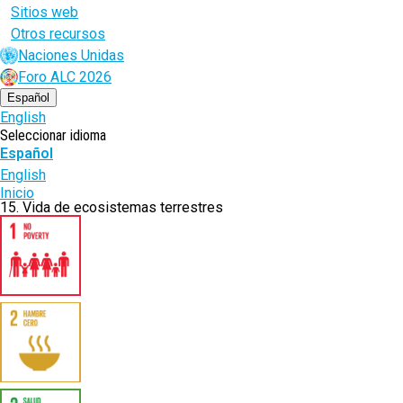
Sitios web
Otros recursos
Naciones Unidas
Foro ALC 2026
Español
English
Seleccionar idioma
Español
English
Ruta
Inicio
15. Vida de ecosistemas terrestres
de
navegación