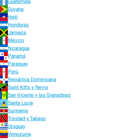
Guatemala
Guyana
Haití
Honduras
Jamaica
México
Nicaragua
Panamá
Paraguay
Perú
República Dominicana
Saint Kitts y Nevis
San Vicente y las Granadinas
Santa Lucía
Suriname
Trinidad y Tabago
Uruguay
Venezuela