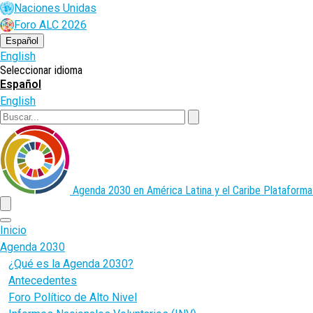
Pasar
Naciones Unidas
al
Foro ALC 2026
contenido
principal
Español
English
Seleccionar idioma
Español
English
Buscar
Agenda 2030 en América Latina y el Caribe
Plataforma
menu
Inicio
Agenda 2030
¿Qué es la Agenda 2030?
Antecedentes
Foro Político de Alto Nivel