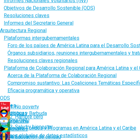
Informes Nacionales Voluntarios (INV)
Objetivos de Desarrollo Sostenible (ODS)
Resoluciones claves
Informes del Secretario General
Arquitectura Regional
Plataformas intergubernamentales
Foro de los países de América Latina para el Desarrollo Sos
Órganos subsidiarios, reuniones intergubernamentales y tra
Resoluciones claves regionales
Plataforma de Colaboración Regional para América Latina y el 
Acerca de la Plataforma de Colaboración Regional
Compromiso sustantivo: Las Coaliciones Temáticas Específ
Eficacia programática y operativa
ODS
Países
1. No poverty
Estadísticas
Antigua y Barbuda
2. Hambre cero
Sistema ONU
Argentina
3. Salud y bienestar
Agencias, Fondos y Programas en América Latina y el Caribe
Bahamas
Bases globales de datos estadísticos
Barbados
4. Educación de calidad