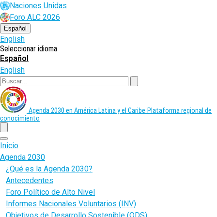
Pasar
Naciones Unidas
al
Foro ALC 2026
contenido
principal
Español
English
Seleccionar idioma
Español
English
Buscar
Agenda 2030 en América Latina y el Caribe
Plataforma regional de
conocimiento
menu
Inicio
Agenda 2030
¿Qué es la Agenda 2030?
Antecedentes
Foro Político de Alto Nivel
Informes Nacionales Voluntarios (INV)
Objetivos de Desarrollo Sostenible (ODS)