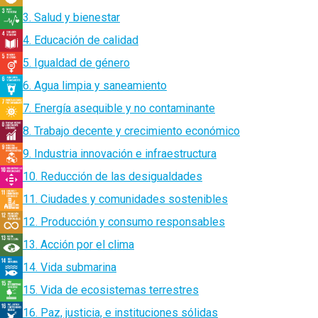
3. Salud y bienestar
4. Educación de calidad
5. Igualdad de género
6. Agua limpia y saneamiento
7. Energía asequible y no contaminante
8. Trabajo decente y crecimiento económico
9. Industria innovación e infraestructura
10. Reducción de las desigualdades
11. Ciudades y comunidades sostenibles
12. Producción y consumo responsables
13. Acción por el clima
14. Vida submarina
15. Vida de ecosistemas terrestres
16. Paz, justicia, e instituciones sólidas