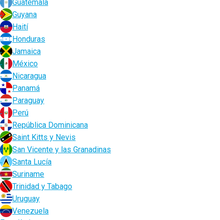
Guatemala
Guyana
Haití
Honduras
Jamaica
México
Nicaragua
Panamá
Paraguay
Perú
República Dominicana
Saint Kitts y Nevis
San Vicente y las Granadinas
Santa Lucía
Suriname
Trinidad y Tabago
Uruguay
Venezuela