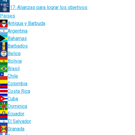
17. Alianzas para lograr los objetivos
Países
Antigua y Barbuda
Argentina
Bahamas
Barbados
Belice
Bolivia
Brasil
Chile
Colombia
Costa Rica
Cuba
Dominica
Ecuador
El Salvador
Granada