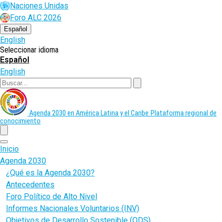
Pasar
Naciones Unidas
al
Foro ALC 2026
contenido
principal
Español
English
Seleccionar idioma
Español
English
Buscar
Agenda 2030 en América Latina y el Caribe
Plataforma regional de
conocimiento
menu
Inicio
Agenda 2030
¿Qué es la Agenda 2030?
Antecedentes
Foro Político de Alto Nivel
Informes Nacionales Voluntarios (INV)
Objetivos de Desarrollo Sostenible (ODS)