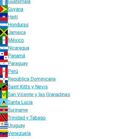
Guatemala
Guyana
Haití
Honduras
Jamaica
México
Nicaragua
Panamá
Paraguay
Perú
República Dominicana
Saint Kitts y Nevis
San Vicente y las Granadinas
Santa Lucía
Suriname
Trinidad y Tabago
Uruguay
Venezuela