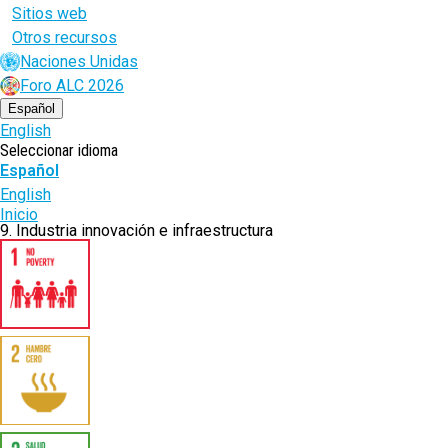
Sitios web
Otros recursos
Naciones Unidas
Foro ALC 2026
Español
English
Seleccionar idioma
Español
English
Ruta
Inicio
9. Industria innovación e infraestructura
de
navegación