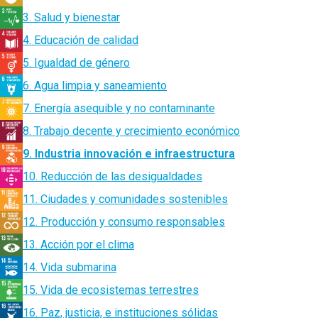
3. Salud y bienestar
4. Educación de calidad
5. Igualdad de género
6. Agua limpia y saneamiento
7. Energía asequible y no contaminante
8. Trabajo decente y crecimiento económico
9. Industria innovación e infraestructura
10. Reducción de las desigualdades
11. Ciudades y comunidades sostenibles
12. Producción y consumo responsables
13. Acción por el clima
14. Vida submarina
15. Vida de ecosistemas terrestres
16. Paz, justicia, e instituciones sólidas