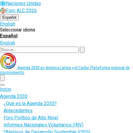
Pasar
Naciones Unidas
al
Foro ALC 2026
contenido
principal
Español
English
Seleccionar idioma
Español
English
Buscar
Agenda 2030 en América Latina y el Caribe
Plataforma regional de
conocimiento
menu
Inicio
Agenda 2030
¿Qué es la Agenda 2030?
Antecedentes
Foro Político de Alto Nivel
Informes Nacionales Voluntarios (INV)
Objetivos de Desarrollo Sostenible (ODS)