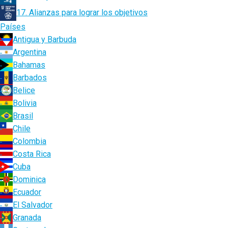
17. Alianzas para lograr los objetivos
Países
Antigua y Barbuda
Argentina
Bahamas
Barbados
Belice
Bolivia
Brasil
Chile
Colombia
Costa Rica
Cuba
Dominica
Ecuador
El Salvador
Granada