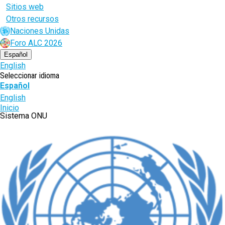
Sitios web
Otros recursos
Naciones Unidas
Foro ALC 2026
Español
English
Seleccionar idioma
Español
English
Ruta
Inicio
Sistema ONU
de
navegación