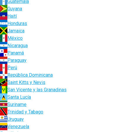
Guatemala
Guyana
Haití
Honduras
Jamaica
México
Nicaragua
Panamá
Paraguay
Perú
República Dominicana
Saint Kitts y Nevis
San Vicente y las Granadinas
Santa Lucía
Suriname
Trinidad y Tabago
Uruguay
Venezuela