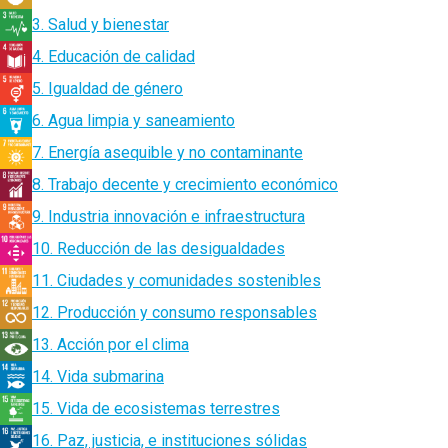
3. Salud y bienestar
4. Educación de calidad
5. Igualdad de género
6. Agua limpia y saneamiento
7. Energía asequible y no contaminante
8. Trabajo decente y crecimiento económico
9. Industria innovación e infraestructura
10. Reducción de las desigualdades
11. Ciudades y comunidades sostenibles
12. Producción y consumo responsables
13. Acción por el clima
14. Vida submarina
15. Vida de ecosistemas terrestres
16. Paz, justicia, e instituciones sólidas