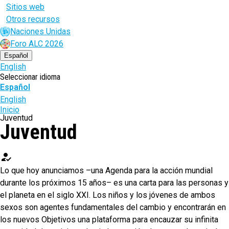
Sitios web
Otros recursos
Naciones Unidas
Foro ALC 2026
Español
English
Seleccionar idioma
Español
English
Ruta
Inicio
Juventud
Juventud
de
navegación
how_to_reg
Lo que hoy anunciamos –una Agenda para la acción mundial
durante los próximos 15 años– es una carta para las personas y
el planeta en el siglo XXI. Los niños y los jóvenes de ambos
sexos son agentes fundamentales del cambio y encontrarán en
los nuevos Objetivos una plataforma para encauzar su infinita