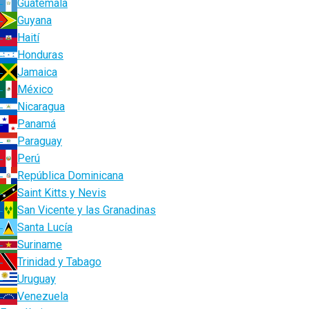
Guatemala
Guyana
Haití
Honduras
Jamaica
México
Nicaragua
Panamá
Paraguay
Perú
República Dominicana
Saint Kitts y Nevis
San Vicente y las Granadinas
Santa Lucía
Suriname
Trinidad y Tabago
Uruguay
Venezuela