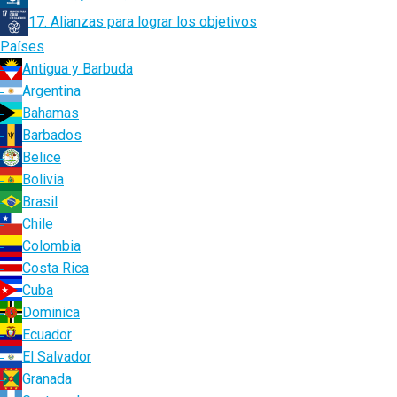
17. Alianzas para lograr los objetivos
Países
Antigua y Barbuda
Argentina
Bahamas
Barbados
Belice
Bolivia
Brasil
Chile
Colombia
Costa Rica
Cuba
Dominica
Ecuador
El Salvador
Granada