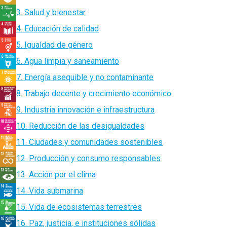
3. Salud y bienestar
4. Educación de calidad
5. Igualdad de género
6. Agua limpia y saneamiento
7. Energía asequible y no contaminante
8. Trabajo decente y crecimiento económico
9. Industria innovación e infraestructura
10. Reducción de las desigualdades
11. Ciudades y comunidades sostenibles
12. Producción y consumo responsables
13. Acción por el clima
14. Vida submarina
15. Vida de ecosistemas terrestres
16. Paz, justicia, e instituciones sólidas