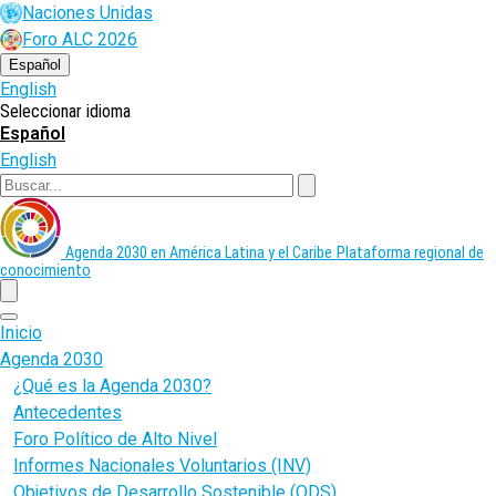
Pasar
Naciones Unidas
al
Foro ALC 2026
contenido
principal
Español
English
Seleccionar idioma
Español
English
Buscar
Agenda 2030 en América Latina y el Caribe
Plataforma regional de
conocimiento
menu
Inicio
Agenda 2030
¿Qué es la Agenda 2030?
Antecedentes
Foro Político de Alto Nivel
Informes Nacionales Voluntarios (INV)
Objetivos de Desarrollo Sostenible (ODS)