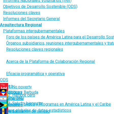
Informes Nacionales Voluntarios (INV)
Objetivos de Desarrollo Sostenible (ODS)
Resoluciones claves
Informes del Secretario General
Arquitectura Regional
Plataformas intergubernamentales
Foro de los países de América Latina para el Desarrollo Sos
Órganos subsidiarios, reuniones intergubernamentales y tra
Resoluciones claves regionales
Plataforma de Colaboración Regional para América Latina 
Acerca de la Plataforma de Colaboración Regional
Compromiso sustantivo: Las Coaliciones Temáticas Esp
Eficacia programática y operativa
ODS
Países
1. No poverty
Estadísticas
Antigua y Barbuda
2. Hambre cero
Sistema ONU
Argentina
3. Salud y bienestar
Agencias, Fondos y Programas en América Latina y el Caribe
Bahamas
Bases globales de datos estadísticos
Barbados
4. Educación de calidad