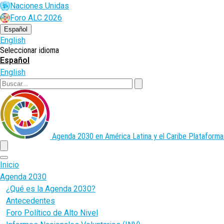
Pasar
Naciones Unidas
al
Foro ALC 2026
contenido
principal
Español
English
Seleccionar idioma
Español
English
Buscar
Agenda 2030 en América Latina y el Caribe
Plataforma
menu
Inicio
Agenda 2030
¿Qué es la Agenda 2030?
Antecedentes
Foro Político de Alto Nivel