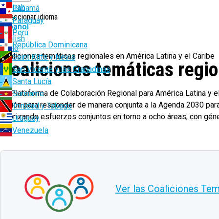
English
Panamá
Seleccionar idioma
Paraguay
Español
Perú
English
República Dominicana
Ruta
Inicio
Coaliciones temáticas regionales en América Latina y el Caribe
Saint Kitts y Nevis
Coaliciones temáticas regio
de
San Vicente y las Granadinas
navegación
Santa Lucía
La Plataforma de Colaboración Regional para América Latina y el
Suriname
región para responder de manera conjunta a la Agenda 2030 para
Trinidad y Tabago
priorizando esfuerzos conjuntos en torno a ocho áreas, con gén
Uruguay
Venezuela
Ver las Coaliciones Tem