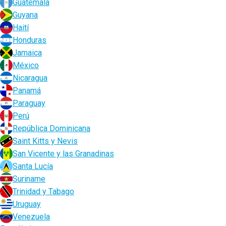
Guatemala
Guyana
Haití
Honduras
Jamaica
México
Nicaragua
Panamá
Paraguay
Perú
República Dominicana
Saint Kitts y Nevis
San Vicente y las Granadinas
Santa Lucía
Suriname
Trinidad y Tabago
Uruguay
Venezuela