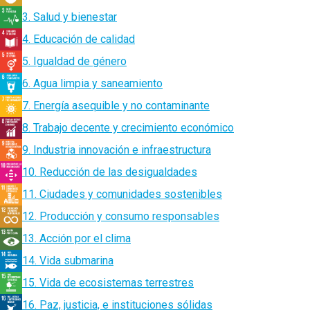
3. Salud y bienestar
4. Educación de calidad
5. Igualdad de género
6. Agua limpia y saneamiento
7. Energía asequible y no contaminante
8. Trabajo decente y crecimiento económico
9. Industria innovación e infraestructura
10. Reducción de las desigualdades
11. Ciudades y comunidades sostenibles
12. Producción y consumo responsables
13. Acción por el clima
14. Vida submarina
15. Vida de ecosistemas terrestres
16. Paz, justicia, e instituciones sólidas