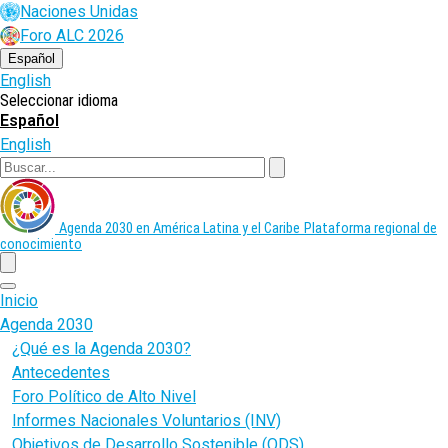
Pasar
Naciones Unidas
al
Foro ALC 2026
contenido
principal
Español
English
Seleccionar idioma
Español
English
Buscar
Agenda 2030 en América Latina y el Caribe
Plataforma regional de
conocimiento
menu
Inicio
Agenda 2030
¿Qué es la Agenda 2030?
Antecedentes
Foro Político de Alto Nivel
Informes Nacionales Voluntarios (INV)
Objetivos de Desarrollo Sostenible (ODS)