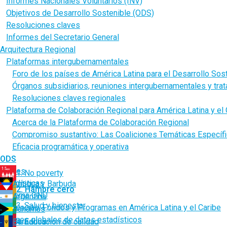
Informes Nacionales Voluntarios (INV)
Objetivos de Desarrollo Sostenible (ODS)
Resoluciones claves
Informes del Secretario General
Arquitectura Regional
Plataformas intergubernamentales
Foro de los países de América Latina para el Desarrollo Sos
Órganos subsidiarios, reuniones intergubernamentales y tra
Resoluciones claves regionales
Plataforma de Colaboración Regional para América Latina y el 
Acerca de la Plataforma de Colaboración Regional
Compromiso sustantivo: Las Coaliciones Temáticas Específ
Eficacia programática y operativa
ODS
Países
1. No poverty
Estadísticas
Antigua y Barbuda
2. Hambre cero
Sistema ONU
Argentina
3. Salud y bienestar
Agencias, Fondos y Programas en América Latina y el Caribe
Bahamas
Bases globales de datos estadísticos
Barbados
4. Educación de calidad