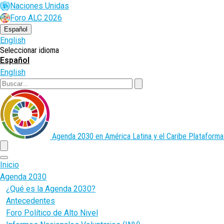
Pasar
Naciones Unidas
al
Foro ALC 2026
contenido
principal
Español
English
Seleccionar idioma
Español
English
Buscar
Agenda 2030 en América Latina y el Caribe
Plataforma
menu
Inicio
Agenda 2030
¿Qué es la Agenda 2030?
Antecedentes
Foro Político de Alto Nivel