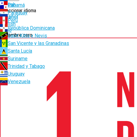
English
Panamá
Seleccionar idioma
Paraguay
Español
Perú
English
República Dominicana
Ruta
Inicio
2. Hambre cero
Saint Kitts y Nevis
de
San Vicente y las Granadinas
navegación
Santa Lucía
Suriname
Trinidad y Tabago
Uruguay
Venezuela