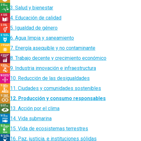
3. Salud y bienestar
4. Educación de calidad
5. Igualdad de género
6. Agua limpia y saneamiento
7. Energía asequible y no contaminante
8. Trabajo decente y crecimiento económico
9. Industria innovación e infraestructura
10. Reducción de las desigualdades
11. Ciudades y comunidades sostenibles
12. Producción y consumo responsables
13. Acción por el clima
14. Vida submarina
15. Vida de ecosistemas terrestres
16. Paz, justicia, e instituciones sólidas