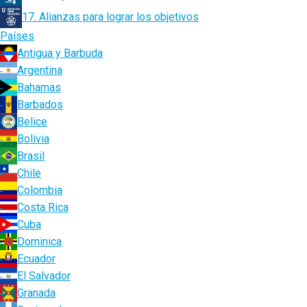
17. Alianzas para lograr los objetivos
Países
Antigua y Barbuda
Argentina
Bahamas
Barbados
Belice
Bolivia
Brasil
Chile
Colombia
Costa Rica
Cuba
Dominica
Ecuador
El Salvador
Granada