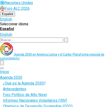
Pasar
Naciones Unidas
al
Foro ALC 2026
contenido
principal
Español
English
Seleccionar idioma
Español
English
Buscar
Agenda 2030 en América Latina y el Caribe
Plataforma regional de
conocimiento
menu
Inicio
Agenda 2030
¿Qué es la Agenda 2030?
Antecedentes
Foro Político de Alto Nivel
Informes Nacionales Voluntarios (INV)
Objetivos de Desarrollo Sostenible (ODS)