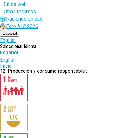
Sitios web
Otros recursos
Naciones Unidas
Foro ALC 2026
Español
English
Seleccionar idioma
Español
English
Ruta
Inicio
12. Producción y consumo responsables
de
navegación