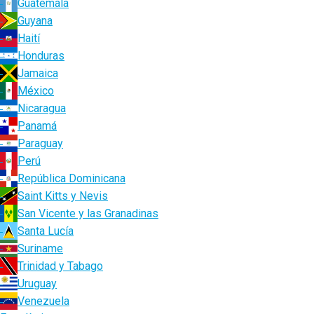
Guatemala
Guyana
Haití
Honduras
Jamaica
México
Nicaragua
Panamá
Paraguay
Perú
República Dominicana
Saint Kitts y Nevis
San Vicente y las Granadinas
Santa Lucía
Suriname
Trinidad y Tabago
Uruguay
Venezuela