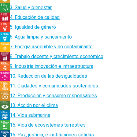
3. Salud y bienestar
4. Educación de calidad
5. Igualdad de género
6. Agua limpia y saneamiento
7. Energía asequible y no contaminante
8. Trabajo decente y crecimiento económico
9. Industria innovación e infraestructura
10. Reducción de las desigualdades
11. Ciudades y comunidades sostenibles
12. Producción y consumo responsables
13. Acción por el clima
14. Vida submarina
15. Vida de ecosistemas terrestres
16. Paz, justicia, e instituciones sólidas