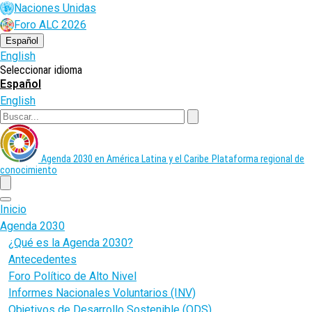
Pasar
Naciones Unidas
al
Foro ALC 2026
contenido
principal
Español
English
Seleccionar idioma
Español
English
Buscar
Agenda 2030 en América Latina y el Caribe
Plataforma regional de
conocimiento
menu
Inicio
Agenda 2030
¿Qué es la Agenda 2030?
Antecedentes
Foro Político de Alto Nivel
Informes Nacionales Voluntarios (INV)
Objetivos de Desarrollo Sostenible (ODS)