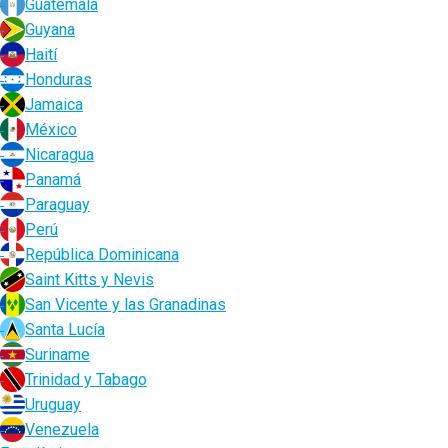
Guatemala
Guyana
Haití
Honduras
Jamaica
México
Nicaragua
Panamá
Paraguay
Perú
República Dominicana
Saint Kitts y Nevis
San Vicente y las Granadinas
Santa Lucía
Suriname
Trinidad y Tabago
Uruguay
Venezuela