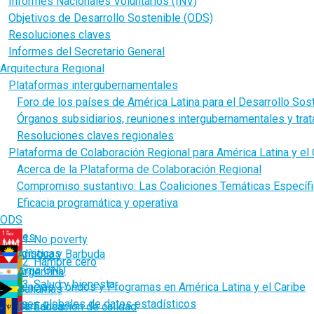
Informes Nacionales Voluntarios (INV)
Objetivos de Desarrollo Sostenible (ODS)
Resoluciones claves
Informes del Secretario General
Arquitectura Regional
Plataformas intergubernamentales
Foro de los países de América Latina para el Desarrollo Sos
Órganos subsidiarios, reuniones intergubernamentales y tra
Resoluciones claves regionales
Plataforma de Colaboración Regional para América Latina y el 
Acerca de la Plataforma de Colaboración Regional
Compromiso sustantivo: Las Coaliciones Temáticas Específ
Eficacia programática y operativa
ODS
Países
1. No poverty
Estadísticas
Antigua y Barbuda
2. Hambre cero
Sistema ONU
Argentina
3. Salud y bienestar
Agencias, Fondos y Programas en América Latina y el Caribe
Bahamas
Bases globales de datos estadísticos
Barbados
4. Educación de calidad