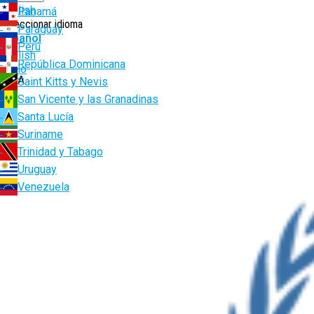
English
Panamá
Seleccionar idioma
Paraguay
Español
Perú
English
República Dominicana
Ruta
Inicio
PMA
Saint Kitts y Nevis
de
San Vicente y las Granadinas
navegación
Santa Lucía
Suriname
Trinidad y Tabago
Uruguay
Venezuela