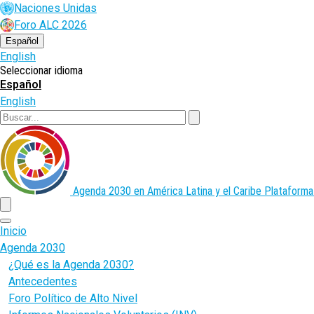
Pasar
Naciones Unidas
al
Foro ALC 2026
contenido
principal
Español
English
Seleccionar idioma
Español
English
Buscar
Agenda 2030 en América Latina y el Caribe
Plataforma
menu
Inicio
Agenda 2030
¿Qué es la Agenda 2030?
Antecedentes
Foro Político de Alto Nivel