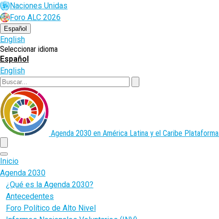
Pasar
Naciones Unidas
al
Foro ALC 2026
contenido
principal
Español
English
Seleccionar idioma
Español
English
Buscar
Agenda 2030 en América Latina y el Caribe
Plataforma
menu
Inicio
Agenda 2030
¿Qué es la Agenda 2030?
Antecedentes
Foro Político de Alto Nivel