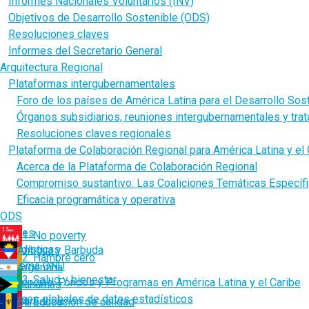
Informes Nacionales Voluntarios (INV)
Objetivos de Desarrollo Sostenible (ODS)
Resoluciones claves
Informes del Secretario General
Arquitectura Regional
Plataformas intergubernamentales
Foro de los países de América Latina para el Desarrollo Sos
Órganos subsidiarios, reuniones intergubernamentales y tra
Resoluciones claves regionales
Plataforma de Colaboración Regional para América Latina y el 
Acerca de la Plataforma de Colaboración Regional
Compromiso sustantivo: Las Coaliciones Temáticas Específ
Eficacia programática y operativa
ODS
Países
1. No poverty
Estadísticas
Antigua y Barbuda
2. Hambre cero
Sistema ONU
Argentina
3. Salud y bienestar
Agencias, Fondos y Programas en América Latina y el Caribe
Bahamas
Bases globales de datos estadísticos
Barbados
4. Educación de calidad