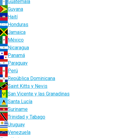
Guatemala
Guyana
Haití
Honduras
Jamaica
México
Nicaragua
Panamá
Paraguay
Perú
República Dominicana
Saint Kitts y Nevis
San Vicente y las Granadinas
Santa Lucía
Suriname
Trinidad y Tabago
Uruguay
Venezuela