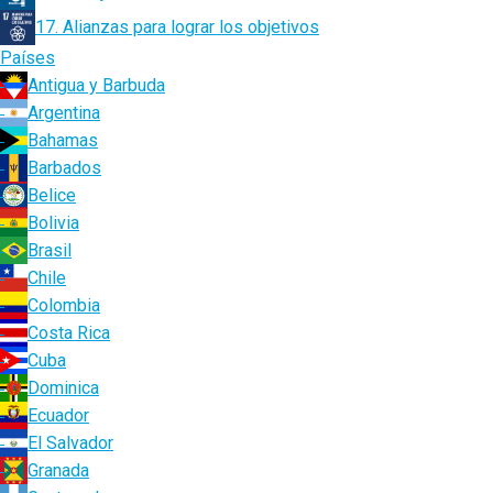
17. Alianzas para lograr los objetivos
Países
Antigua y Barbuda
Argentina
Bahamas
Barbados
Belice
Bolivia
Brasil
Chile
Colombia
Costa Rica
Cuba
Dominica
Ecuador
El Salvador
Granada