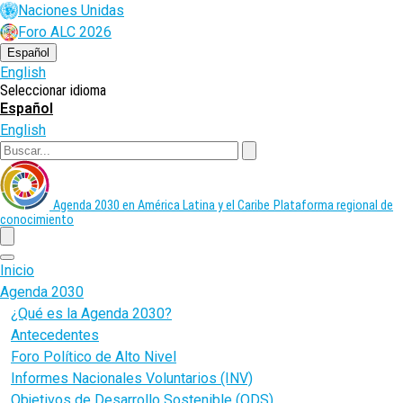
Pasar
Naciones Unidas
al
Foro ALC 2026
contenido
principal
Español
English
Seleccionar idioma
Español
English
Buscar
Agenda 2030 en América Latina y el Caribe
Plataforma regional de
conocimiento
menu
Inicio
Agenda 2030
¿Qué es la Agenda 2030?
Antecedentes
Foro Político de Alto Nivel
Informes Nacionales Voluntarios (INV)
Objetivos de Desarrollo Sostenible (ODS)