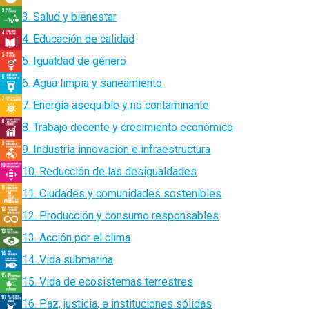
3. Salud y bienestar
4. Educación de calidad
5. Igualdad de género
6. Agua limpia y saneamiento
7. Energía asequible y no contaminante
8. Trabajo decente y crecimiento económico
9. Industria innovación e infraestructura
10. Reducción de las desigualdades
11. Ciudades y comunidades sostenibles
12. Producción y consumo responsables
13. Acción por el clima
14. Vida submarina
15. Vida de ecosistemas terrestres
16. Paz, justicia, e instituciones sólidas