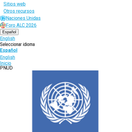
Sitios web
Otros recursos
Naciones Unidas
Foro ALC 2026
Español
English
Seleccionar idioma
Español
English
Ruta
Inicio
PNUD
de
navegación