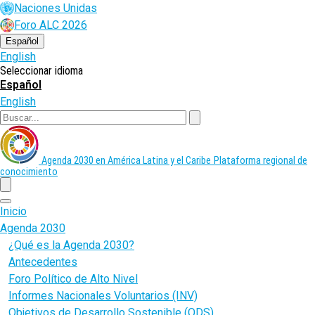
Pasar
Naciones Unidas
al
Foro ALC 2026
contenido
principal
Español
English
Seleccionar idioma
Español
English
Buscar
Agenda 2030 en América Latina y el Caribe
Plataforma regional de
conocimiento
menu
Inicio
Agenda 2030
¿Qué es la Agenda 2030?
Antecedentes
Foro Político de Alto Nivel
Informes Nacionales Voluntarios (INV)
Objetivos de Desarrollo Sostenible (ODS)