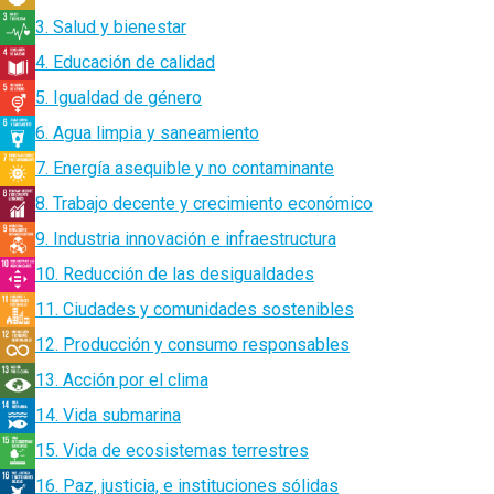
3. Salud y bienestar
4. Educación de calidad
5. Igualdad de género
6. Agua limpia y saneamiento
7. Energía asequible y no contaminante
8. Trabajo decente y crecimiento económico
9. Industria innovación e infraestructura
10. Reducción de las desigualdades
11. Ciudades y comunidades sostenibles
12. Producción y consumo responsables
13. Acción por el clima
14. Vida submarina
15. Vida de ecosistemas terrestres
16. Paz, justicia, e instituciones sólidas