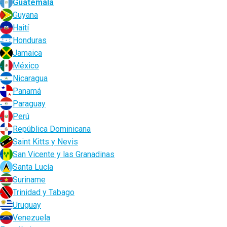
Guatemala
Guyana
Haití
Honduras
Jamaica
México
Nicaragua
Panamá
Paraguay
Perú
República Dominicana
Saint Kitts y Nevis
San Vicente y las Granadinas
Santa Lucía
Suriname
Trinidad y Tabago
Uruguay
Venezuela