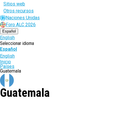
Sitios web
Otros recursos
Naciones Unidas
Foro ALC 2026
Español
English
Seleccionar idioma
Español
English
Ruta
Inicio
Países
de
Guatemala
navegación
Guatemala