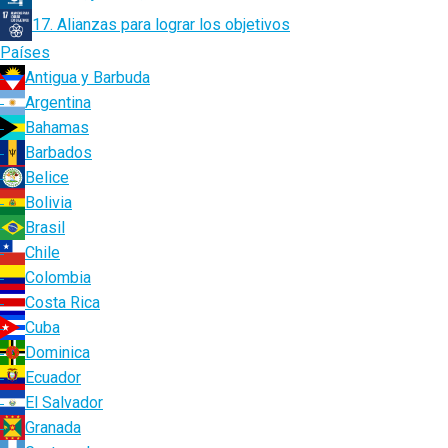
17. Alianzas para lograr los objetivos
Países
Antigua y Barbuda
Argentina
Bahamas
Barbados
Belice
Bolivia
Brasil
Chile
Colombia
Costa Rica
Cuba
Dominica
Ecuador
El Salvador
Granada