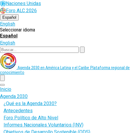
Pasar
Naciones Unidas
al
Foro ALC 2026
contenido
principal
Español
English
Seleccionar idioma
Español
English
Buscar
Agenda 2030 en América Latina y el Caribe
Plataforma regional de
conocimiento
menu
Inicio
Agenda 2030
¿Qué es la Agenda 2030?
Antecedentes
Foro Político de Alto Nivel
Informes Nacionales Voluntarios (INV)
Objetivos de Desarrollo Sostenible (ODS)