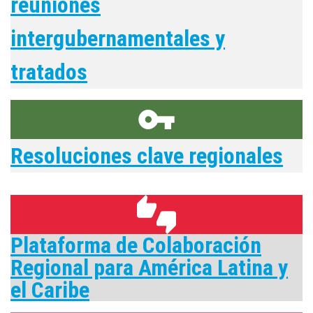
reuniones
intergubernamentales y
tratados
vpn_key
Resoluciones clave regionales
thumbs_up_down
Plataforma de Colaboración
Regional para América Latina y
el Caribe