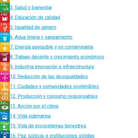
3. Salud y bienestar
4. Educación de calidad
5. Igualdad de género
6. Agua limpia y saneamiento
7. Energía asequible y no contaminante
8. Trabajo decente y crecimiento económico
9. Industria innovación e infraestructura
10. Reducción de las desigualdades
11. Ciudades y comunidades sostenibles
12. Producción y consumo responsables
13. Acción por el clima
14. Vida submarina
15. Vida de ecosistemas terrestres
16. Paz, justicia, e instituciones sólidas