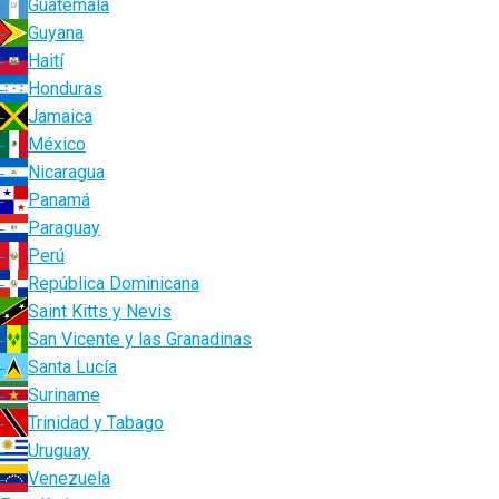
Guatemala
Guyana
Haití
Honduras
Jamaica
México
Nicaragua
Panamá
Paraguay
Perú
República Dominicana
Saint Kitts y Nevis
San Vicente y las Granadinas
Santa Lucía
Suriname
Trinidad y Tabago
Uruguay
Venezuela