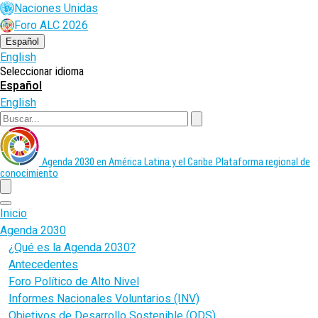
Pasar
Naciones Unidas
al
Foro ALC 2026
contenido
principal
Español
English
Seleccionar idioma
Español
English
Buscar
Agenda 2030 en América Latina y el Caribe
Plataforma regional de
conocimiento
menu
Inicio
Agenda 2030
¿Qué es la Agenda 2030?
Antecedentes
Foro Político de Alto Nivel
Informes Nacionales Voluntarios (INV)
Objetivos de Desarrollo Sostenible (ODS)