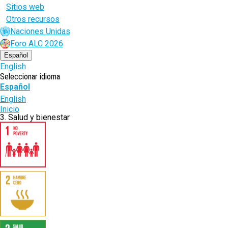
Sitios web
Otros recursos
Naciones Unidas
Foro ALC 2026
Español
English
Seleccionar idioma
Español
English
Ruta
Inicio
3. Salud y bienestar
de
navegación