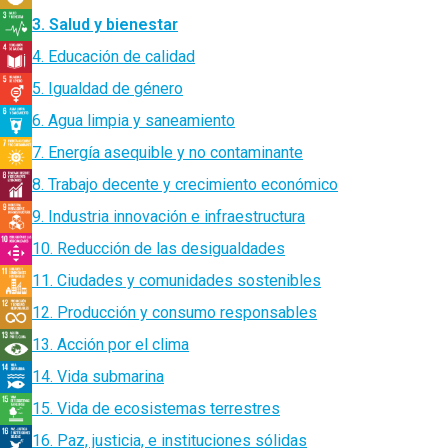
3. Salud y bienestar
4. Educación de calidad
5. Igualdad de género
6. Agua limpia y saneamiento
7. Energía asequible y no contaminante
8. Trabajo decente y crecimiento económico
9. Industria innovación e infraestructura
10. Reducción de las desigualdades
11. Ciudades y comunidades sostenibles
12. Producción y consumo responsables
13. Acción por el clima
14. Vida submarina
15. Vida de ecosistemas terrestres
16. Paz, justicia, e instituciones sólidas