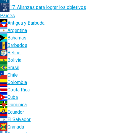
17. Alianzas para lograr los objetivos
Países
Antigua y Barbuda
Argentina
Bahamas
Barbados
Belice
Bolivia
Brasil
Chile
Colombia
Costa Rica
Cuba
Dominica
Ecuador
El Salvador
Granada