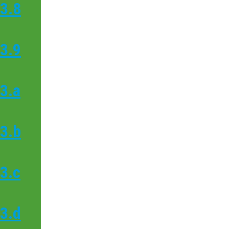
3.8
3.9
3.a
3.b
3.c
3.d