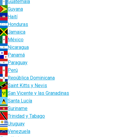
Guatemala
Guyana
Haití
Honduras
Jamaica
México
Nicaragua
Panamá
Paraguay
Perú
República Dominicana
Saint Kitts y Nevis
San Vicente y las Granadinas
Santa Lucía
Suriname
Trinidad y Tabago
Uruguay
Venezuela