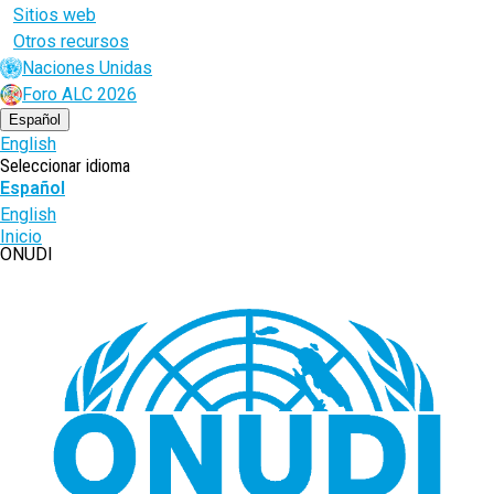
Sitios web
Otros recursos
Naciones Unidas
Foro ALC 2026
Español
English
Seleccionar idioma
Español
English
Ruta
Inicio
ONUDI
de
navegación