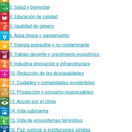
3. Salud y bienestar
4. Educación de calidad
5. Igualdad de género
6. Agua limpia y saneamiento
7. Energía asequible y no contaminante
8. Trabajo decente y crecimiento económico
9. Industria innovación e infraestructura
10. Reducción de las desigualdades
11. Ciudades y comunidades sostenibles
12. Producción y consumo responsables
13. Acción por el clima
14. Vida submarina
15. Vida de ecosistemas terrestres
16. Paz, justicia, e instituciones sólidas