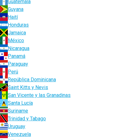
Guatemala
Guyana
Haití
Honduras
Jamaica
México
Nicaragua
Panamá
Paraguay
Perú
República Dominicana
Saint Kitts y Nevis
San Vicente y las Granadinas
Santa Lucía
Suriname
Trinidad y Tabago
Uruguay
Venezuela