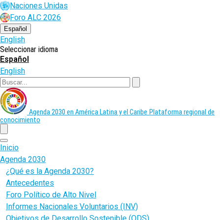
Pasar
Naciones Unidas
al
Foro ALC 2026
contenido
principal
Español
English
Seleccionar idioma
Español
English
Buscar
Agenda 2030 en América Latina y el Caribe
Plataforma regional de
conocimiento
menu
Inicio
Agenda 2030
¿Qué es la Agenda 2030?
Antecedentes
Foro Político de Alto Nivel
Informes Nacionales Voluntarios (INV)
Objetivos de Desarrollo Sostenible (ODS)