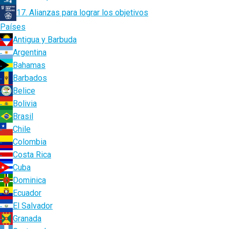
17. Alianzas para lograr los objetivos
Países
Antigua y Barbuda
Argentina
Bahamas
Barbados
Belice
Bolivia
Brasil
Chile
Colombia
Costa Rica
Cuba
Dominica
Ecuador
El Salvador
Granada