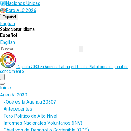
Pasar
Naciones Unidas
al
Foro ALC 2026
contenido
principal
Español
English
Seleccionar idioma
Español
English
Buscar
Agenda 2030 en América Latina y el Caribe
Plataforma regional de
conocimiento
menu
Inicio
Agenda 2030
¿Qué es la Agenda 2030?
Antecedentes
Foro Político de Alto Nivel
Informes Nacionales Voluntarios (INV)
Objetivos de Desarrollo Sostenible (ODS)