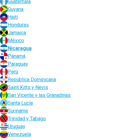
Guatemala
Guyana
Haití
Honduras
Jamaica
México
Nicaragua
Panamá
Paraguay
Perú
República Dominicana
Saint Kitts y Nevis
San Vicente y las Granadinas
Santa Lucía
Suriname
Trinidad y Tabago
Uruguay
Venezuela