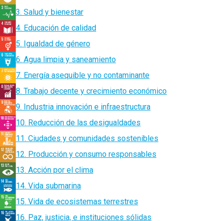
3. Salud y bienestar
4. Educación de calidad
5. Igualdad de género
6. Agua limpia y saneamiento
7. Energía asequible y no contaminante
8. Trabajo decente y crecimiento económico
9. Industria innovación e infraestructura
10. Reducción de las desigualdades
11. Ciudades y comunidades sostenibles
12. Producción y consumo responsables
13. Acción por el clima
14. Vida submarina
15. Vida de ecosistemas terrestres
16. Paz, justicia, e instituciones sólidas