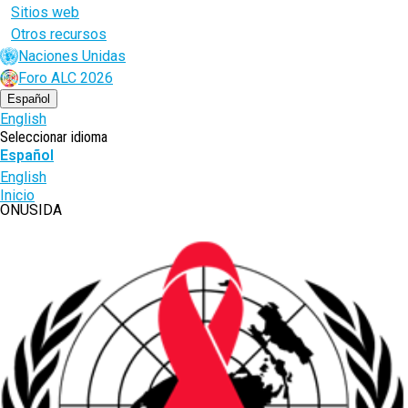
Sitios web
Otros recursos
Naciones Unidas
Foro ALC 2026
Español
English
Seleccionar idioma
Español
English
Ruta
Inicio
ONUSIDA
de
navegación