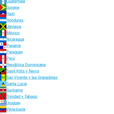
Guatemala
Guyana
Haití
Honduras
Jamaica
México
Nicaragua
Panamá
Paraguay
Perú
República Dominicana
Saint Kitts y Nevis
San Vicente y las Granadinas
Santa Lucía
Suriname
Trinidad y Tabago
Uruguay
Venezuela