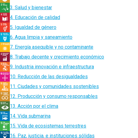
3. Salud y bienestar
4. Educación de calidad
5. Igualdad de género
6. Agua limpia y saneamiento
7. Energía asequible y no contaminante
8. Trabajo decente y crecimiento económico
9. Industria innovación e infraestructura
10. Reducción de las desigualdades
11. Ciudades y comunidades sostenibles
12. Producción y consumo responsables
13. Acción por el clima
14. Vida submarina
15. Vida de ecosistemas terrestres
16. Paz, justicia, e instituciones sólidas