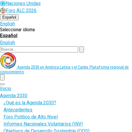
Pasar
Naciones Unidas
al
Foro ALC 2026
contenido
principal
Español
English
Seleccionar idioma
Español
English
Buscar
Agenda 2030 en América Latina y el Caribe
Plataforma regional de
conocimiento
menu
Inicio
Agenda 2030
¿Qué es la Agenda 2030?
Antecedentes
Foro Político de Alto Nivel
Informes Nacionales Voluntarios (INV)
Objetivos de Desarrollo Sostenible (ODS)