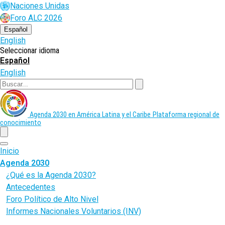
Pasar
Naciones Unidas
al
Foro ALC 2026
contenido
principal
Español
English
Seleccionar idioma
Español
English
Buscar
Agenda 2030 en América Latina y el Caribe
Plataforma regional de
conocimiento
menu
Inicio
Agenda 2030
¿Qué es la Agenda 2030?
Antecedentes
Foro Político de Alto Nivel
Informes Nacionales Voluntarios (INV)
Objetivos de Desarrollo Sostenible (ODS)