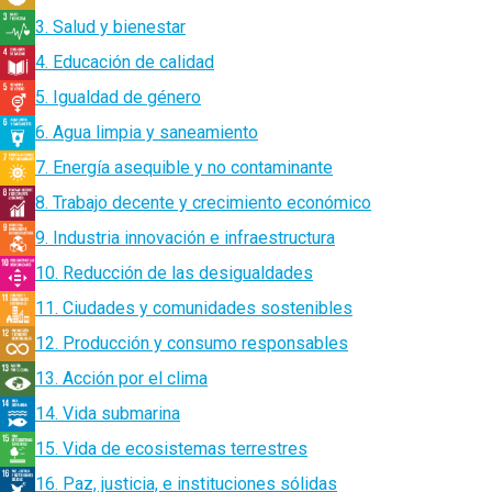
3. Salud y bienestar
4. Educación de calidad
5. Igualdad de género
6. Agua limpia y saneamiento
7. Energía asequible y no contaminante
8. Trabajo decente y crecimiento económico
9. Industria innovación e infraestructura
10. Reducción de las desigualdades
11. Ciudades y comunidades sostenibles
12. Producción y consumo responsables
13. Acción por el clima
14. Vida submarina
15. Vida de ecosistemas terrestres
16. Paz, justicia, e instituciones sólidas