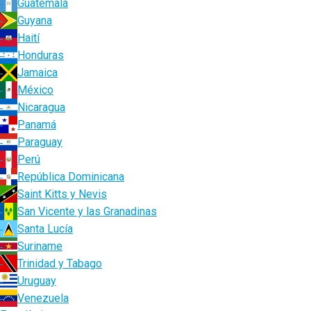
Guatemala
Guyana
Haití
Honduras
Jamaica
México
Nicaragua
Panamá
Paraguay
Perú
República Dominicana
Saint Kitts y Nevis
San Vicente y las Granadinas
Santa Lucía
Suriname
Trinidad y Tabago
Uruguay
Venezuela