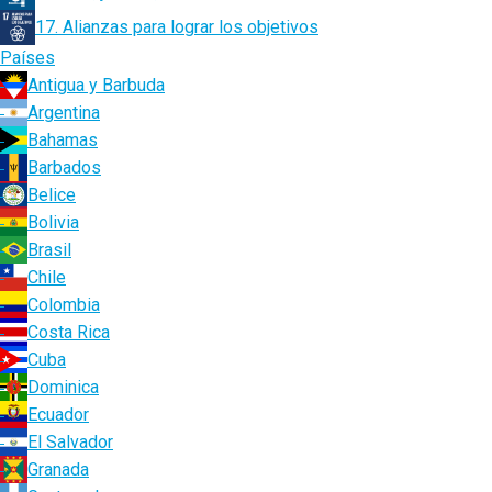
17. Alianzas para lograr los objetivos
Países
Antigua y Barbuda
Argentina
Bahamas
Barbados
Belice
Bolivia
Brasil
Chile
Colombia
Costa Rica
Cuba
Dominica
Ecuador
El Salvador
Granada