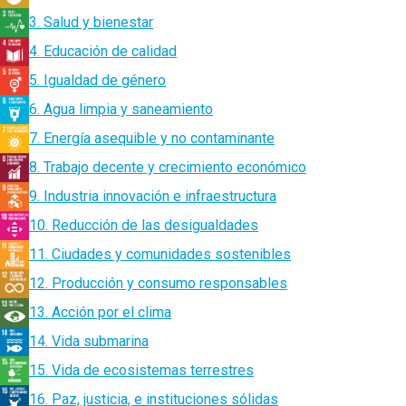
3. Salud y bienestar
4. Educación de calidad
5. Igualdad de género
6. Agua limpia y saneamiento
7. Energía asequible y no contaminante
8. Trabajo decente y crecimiento económico
9. Industria innovación e infraestructura
10. Reducción de las desigualdades
11. Ciudades y comunidades sostenibles
12. Producción y consumo responsables
13. Acción por el clima
14. Vida submarina
15. Vida de ecosistemas terrestres
16. Paz, justicia, e instituciones sólidas