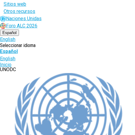
Sitios web
Otros recursos
Naciones Unidas
Foro ALC 2026
Español
English
Seleccionar idioma
Español
English
Ruta
Inicio
UNODC
de
navegación