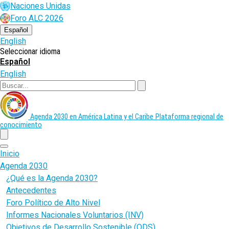
Pasar
Naciones Unidas
al
Foro ALC 2026
contenido
principal
Español
English
Seleccionar idioma
Español
English
Buscar
Agenda 2030 en América Latina y el Caribe
Plataforma regional de
conocimiento
menu
Inicio
Agenda 2030
¿Qué es la Agenda 2030?
Antecedentes
Foro Político de Alto Nivel
Informes Nacionales Voluntarios (INV)
Objetivos de Desarrollo Sostenible (ODS)