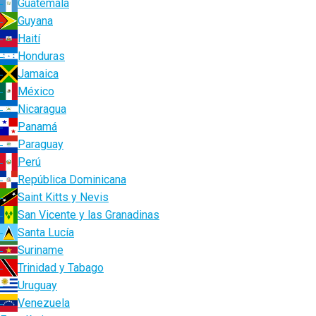
Guatemala
Guyana
Haití
Honduras
Jamaica
México
Nicaragua
Panamá
Paraguay
Perú
República Dominicana
Saint Kitts y Nevis
San Vicente y las Granadinas
Santa Lucía
Suriname
Trinidad y Tabago
Uruguay
Venezuela