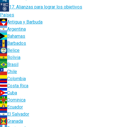
17. Alianzas para lograr los objetivos
Países
Antigua y Barbuda
Argentina
Bahamas
Barbados
Belice
Bolivia
Brasil
Chile
Colombia
Costa Rica
Cuba
Dominica
Ecuador
El Salvador
Granada