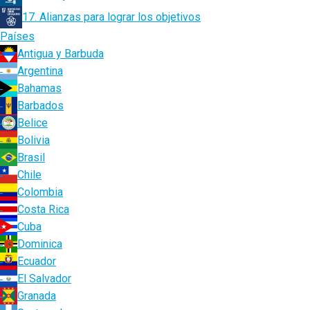
17. Alianzas para lograr los objetivos
Países
Antigua y Barbuda
Argentina
Bahamas
Barbados
Belice
Bolivia
Brasil
Chile
Colombia
Costa Rica
Cuba
Dominica
Ecuador
El Salvador
Granada