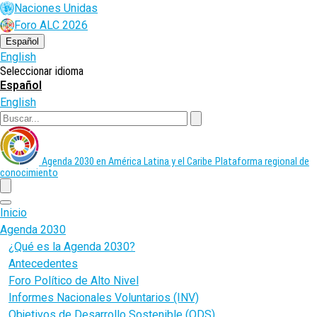
Pasar
Naciones Unidas
al
Foro ALC 2026
contenido
principal
Español
English
Seleccionar idioma
Español
English
Buscar
Agenda 2030 en América Latina y el Caribe
Plataforma regional de
conocimiento
menu
Inicio
Agenda 2030
¿Qué es la Agenda 2030?
Antecedentes
Foro Político de Alto Nivel
Informes Nacionales Voluntarios (INV)
Objetivos de Desarrollo Sostenible (ODS)