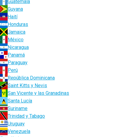
Guatemala
Guyana
Haití
Honduras
Jamaica
México
Nicaragua
Panamá
Paraguay
Perú
República Dominicana
Saint Kitts y Nevis
San Vicente y las Granadinas
Santa Lucía
Suriname
Trinidad y Tabago
Uruguay
Venezuela