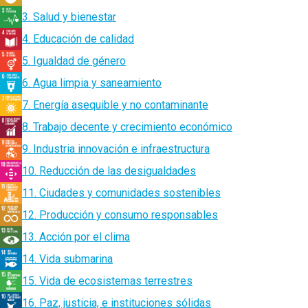
3. Salud y bienestar
4. Educación de calidad
5. Igualdad de género
6. Agua limpia y saneamiento
7. Energía asequible y no contaminante
8. Trabajo decente y crecimiento económico
9. Industria innovación e infraestructura
10. Reducción de las desigualdades
11. Ciudades y comunidades sostenibles
12. Producción y consumo responsables
13. Acción por el clima
14. Vida submarina
15. Vida de ecosistemas terrestres
16. Paz, justicia, e instituciones sólidas