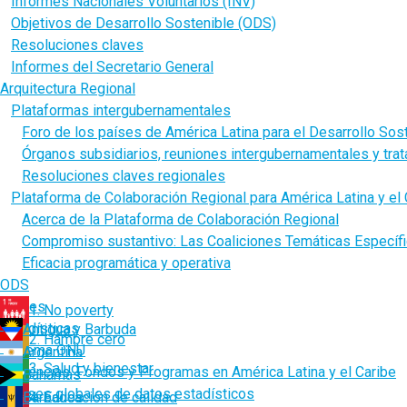
Informes Nacionales Voluntarios (INV)
Objetivos de Desarrollo Sostenible (ODS)
Resoluciones claves
Informes del Secretario General
Arquitectura Regional
Plataformas intergubernamentales
Foro de los países de América Latina para el Desarrollo Sos
Órganos subsidiarios, reuniones intergubernamentales y tra
Resoluciones claves regionales
Plataforma de Colaboración Regional para América Latina y el 
Acerca de la Plataforma de Colaboración Regional
Compromiso sustantivo: Las Coaliciones Temáticas Específ
Eficacia programática y operativa
ODS
Países
1. No poverty
Estadísticas
Antigua y Barbuda
2. Hambre cero
Sistema ONU
Argentina
3. Salud y bienestar
Agencias, Fondos y Programas en América Latina y el Caribe
Bahamas
Bases globales de datos estadísticos
Barbados
4. Educación de calidad