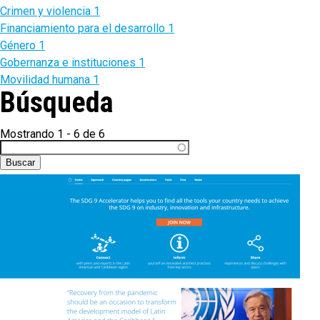
Crimen y violencia
1
Financiamiento para el desarrollo
1
Género
1
Gobernanza e instituciones
1
Movilidad humana
1
Búsqueda
Mostrando 1 - 6 de 6