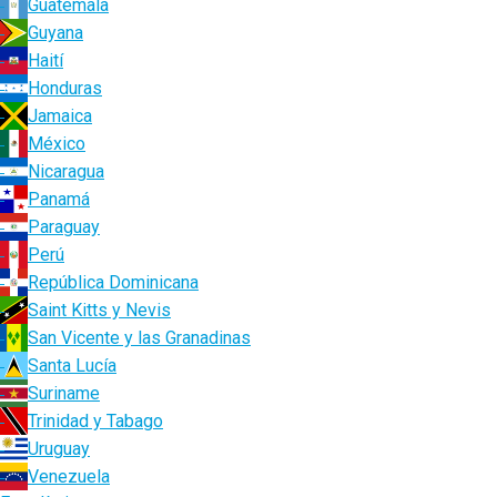
Guatemala
Guyana
Haití
Honduras
Jamaica
México
Nicaragua
Panamá
Paraguay
Perú
República Dominicana
Saint Kitts y Nevis
San Vicente y las Granadinas
Santa Lucía
Suriname
Trinidad y Tabago
Uruguay
Venezuela