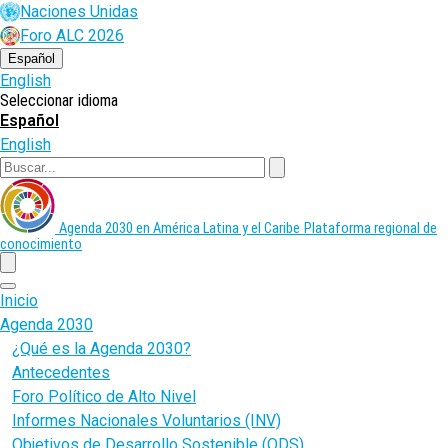
Pasar
Naciones Unidas
al
Foro ALC 2026
contenido
principal
Español
English
Seleccionar idioma
Español
English
Buscar
Agenda 2030 en América Latina y el Caribe
Plataforma regional de
conocimiento
menu
Inicio
Agenda 2030
¿Qué es la Agenda 2030?
Antecedentes
Foro Político de Alto Nivel
Informes Nacionales Voluntarios (INV)
Objetivos de Desarrollo Sostenible (ODS)