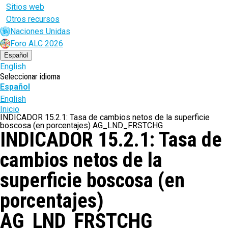
Sitios web
Otros recursos
Naciones Unidas
Foro ALC 2026
Español
English
Seleccionar idioma
Español
English
Ruta
Inicio
INDICADOR 15.2.1: Tasa de cambios netos de la superficie
de
boscosa (en porcentajes) AG_LND_FRSTCHG
INDICADOR 15.2.1: Tasa de
navegación
cambios netos de la
superficie boscosa (en
porcentajes)
AG_LND_FRSTCHG