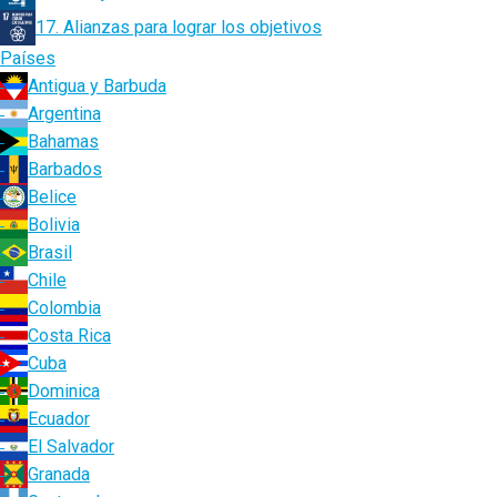
17. Alianzas para lograr los objetivos
Países
Antigua y Barbuda
Argentina
Bahamas
Barbados
Belice
Bolivia
Brasil
Chile
Colombia
Costa Rica
Cuba
Dominica
Ecuador
El Salvador
Granada