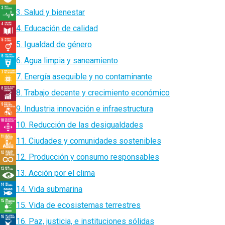
3. Salud y bienestar
4. Educación de calidad
5. Igualdad de género
6. Agua limpia y saneamiento
7. Energía asequible y no contaminante
8. Trabajo decente y crecimiento económico
9. Industria innovación e infraestructura
10. Reducción de las desigualdades
11. Ciudades y comunidades sostenibles
12. Producción y consumo responsables
13. Acción por el clima
14. Vida submarina
15. Vida de ecosistemas terrestres
16. Paz, justicia, e instituciones sólidas