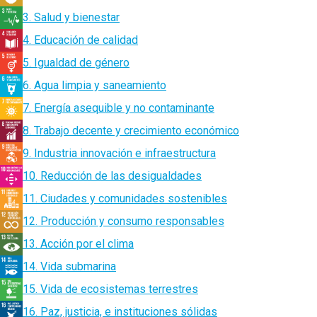
3. Salud y bienestar
4. Educación de calidad
5. Igualdad de género
6. Agua limpia y saneamiento
7. Energía asequible y no contaminante
8. Trabajo decente y crecimiento económico
9. Industria innovación e infraestructura
10. Reducción de las desigualdades
11. Ciudades y comunidades sostenibles
12. Producción y consumo responsables
13. Acción por el clima
14. Vida submarina
15. Vida de ecosistemas terrestres
16. Paz, justicia, e instituciones sólidas