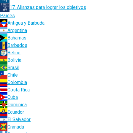
17. Alianzas para lograr los objetivos
Países
Antigua y Barbuda
Argentina
Bahamas
Barbados
Belice
Bolivia
Brasil
Chile
Colombia
Costa Rica
Cuba
Dominica
Ecuador
El Salvador
Granada