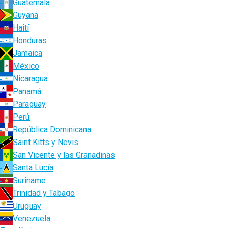
Guatemala
Guyana
Haití
Honduras
Jamaica
México
Nicaragua
Panamá
Paraguay
Perú
República Dominicana
Saint Kitts y Nevis
San Vicente y las Granadinas
Santa Lucía
Suriname
Trinidad y Tabago
Uruguay
Venezuela