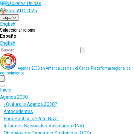
Pasar
Naciones Unidas
al
Foro ALC 2026
contenido
principal
Español
English
Seleccionar idioma
Español
English
Buscar
Agenda 2030 en América Latina y el Caribe
Plataforma regional de
conocimiento
menu
Inicio
Agenda 2030
¿Qué es la Agenda 2030?
Antecedentes
Foro Político de Alto Nivel
Informes Nacionales Voluntarios (INV)
Objetivos de Desarrollo Sostenible (ODS)