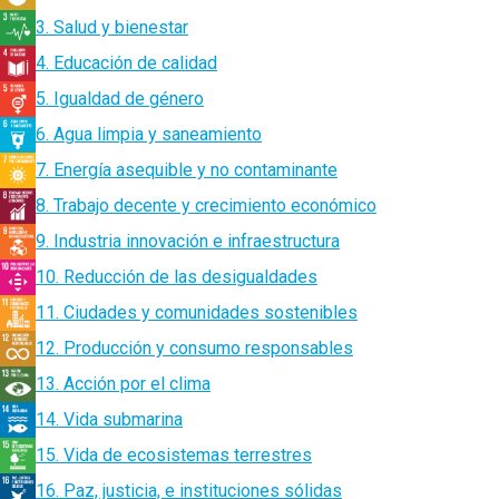
3. Salud y bienestar
4. Educación de calidad
5. Igualdad de género
6. Agua limpia y saneamiento
7. Energía asequible y no contaminante
8. Trabajo decente y crecimiento económico
9. Industria innovación e infraestructura
10. Reducción de las desigualdades
11. Ciudades y comunidades sostenibles
12. Producción y consumo responsables
13. Acción por el clima
14. Vida submarina
15. Vida de ecosistemas terrestres
16. Paz, justicia, e instituciones sólidas