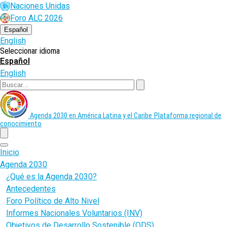
Pasar
Naciones Unidas
al
Foro ALC 2026
contenido
principal
Español
English
Seleccionar idioma
Español
English
Buscar
Agenda 2030 en América Latina y el Caribe
Plataforma regional de
conocimiento
menu
Inicio
Agenda 2030
¿Qué es la Agenda 2030?
Antecedentes
Foro Político de Alto Nivel
Informes Nacionales Voluntarios (INV)
Objetivos de Desarrollo Sostenible (ODS)