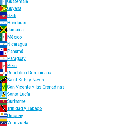
Guatemala
Guyana
Haití
Honduras
Jamaica
México
Nicaragua
Panamá
Paraguay
Perú
República Dominicana
Saint Kitts y Nevis
San Vicente y las Granadinas
Santa Lucía
Suriname
Trinidad y Tabago
Uruguay
Venezuela