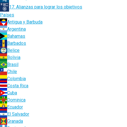
17. Alianzas para lograr los objetivos
Países
Antigua y Barbuda
Argentina
Bahamas
Barbados
Belice
Bolivia
Brasil
Chile
Colombia
Costa Rica
Cuba
Dominica
Ecuador
El Salvador
Granada