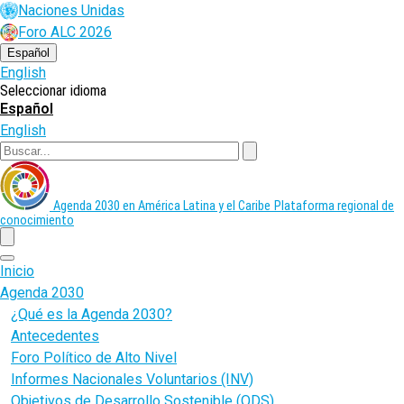
Pasar
Naciones Unidas
al
Foro ALC 2026
contenido
principal
Español
English
Seleccionar idioma
Español
English
Buscar
Agenda 2030 en América Latina y el Caribe
Plataforma regional de
conocimiento
menu
Inicio
Agenda 2030
¿Qué es la Agenda 2030?
Antecedentes
Foro Político de Alto Nivel
Informes Nacionales Voluntarios (INV)
Objetivos de Desarrollo Sostenible (ODS)