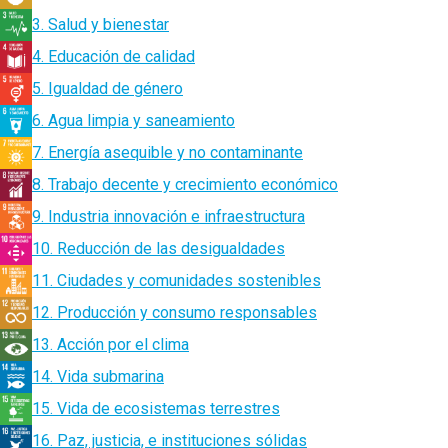
3. Salud y bienestar
4. Educación de calidad
5. Igualdad de género
6. Agua limpia y saneamiento
7. Energía asequible y no contaminante
8. Trabajo decente y crecimiento económico
9. Industria innovación e infraestructura
10. Reducción de las desigualdades
11. Ciudades y comunidades sostenibles
12. Producción y consumo responsables
13. Acción por el clima
14. Vida submarina
15. Vida de ecosistemas terrestres
16. Paz, justicia, e instituciones sólidas