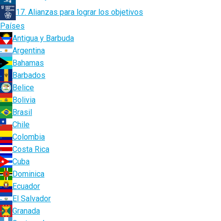
17. Alianzas para lograr los objetivos
Países
Antigua y Barbuda
Argentina
Bahamas
Barbados
Belice
Bolivia
Brasil
Chile
Colombia
Costa Rica
Cuba
Dominica
Ecuador
El Salvador
Granada