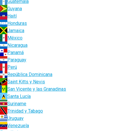
Guatemala
Guyana
Haití
Honduras
Jamaica
México
Nicaragua
Panamá
Paraguay
Perú
República Dominicana
Saint Kitts y Nevis
San Vicente y las Granadinas
Santa Lucía
Suriname
Trinidad y Tabago
Uruguay
Venezuela