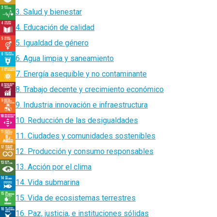
3. Salud y bienestar
4. Educación de calidad
5. Igualdad de género
6. Agua limpia y saneamiento
7. Energía asequible y no contaminante
8. Trabajo decente y crecimiento económico
9. Industria innovación e infraestructura
10. Reducción de las desigualdades
11. Ciudades y comunidades sostenibles
12. Producción y consumo responsables
13. Acción por el clima
14. Vida submarina
15. Vida de ecosistemas terrestres
16. Paz, justicia, e instituciones sólidas