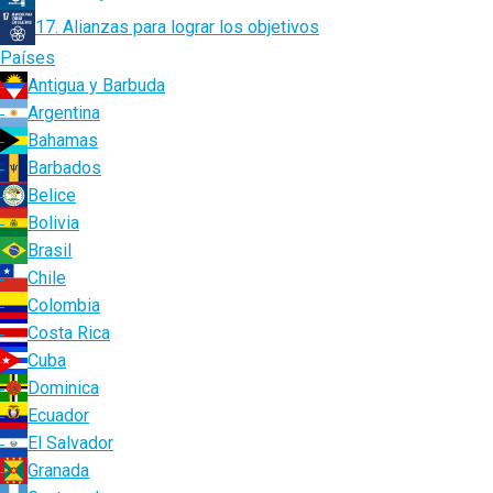
17. Alianzas para lograr los objetivos
Países
Antigua y Barbuda
Argentina
Bahamas
Barbados
Belice
Bolivia
Brasil
Chile
Colombia
Costa Rica
Cuba
Dominica
Ecuador
El Salvador
Granada