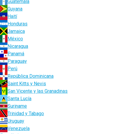
Guatemala
Guyana
Haití
Honduras
Jamaica
México
Nicaragua
Panamá
Paraguay
Perú
República Dominicana
Saint Kitts y Nevis
San Vicente y las Granadinas
Santa Lucía
Suriname
Trinidad y Tabago
Uruguay
Venezuela