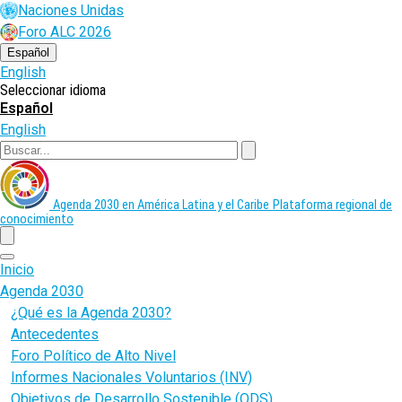
Pasar
Naciones Unidas
al
Foro ALC 2026
contenido
principal
Español
English
Seleccionar idioma
Español
English
Buscar
Agenda 2030 en América Latina y el Caribe
Plataforma regional de
conocimiento
menu
Inicio
Agenda 2030
¿Qué es la Agenda 2030?
Antecedentes
Foro Político de Alto Nivel
Informes Nacionales Voluntarios (INV)
Objetivos de Desarrollo Sostenible (ODS)