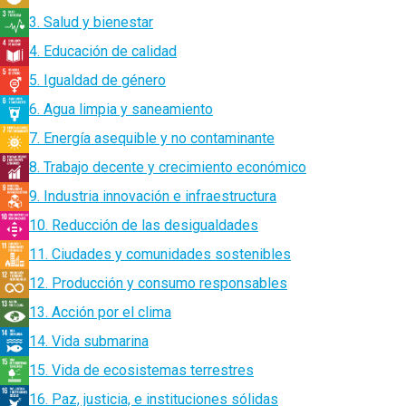
3. Salud y bienestar
4. Educación de calidad
5. Igualdad de género
6. Agua limpia y saneamiento
7. Energía asequible y no contaminante
8. Trabajo decente y crecimiento económico
9. Industria innovación e infraestructura
10. Reducción de las desigualdades
11. Ciudades y comunidades sostenibles
12. Producción y consumo responsables
13. Acción por el clima
14. Vida submarina
15. Vida de ecosistemas terrestres
16. Paz, justicia, e instituciones sólidas