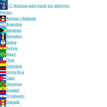
17. Alianzas para lograr los objetivos
Países
Antigua y Barbuda
Argentina
Bahamas
Barbados
Belice
Bolivia
Brasil
Chile
Colombia
Costa Rica
Cuba
Dominica
Ecuador
El Salvador
Granada