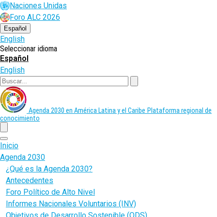
Pasar
Naciones Unidas
al
Foro ALC 2026
contenido
principal
Español
English
Seleccionar idioma
Español
English
Buscar
Agenda 2030 en América Latina y el Caribe
Plataforma regional de
conocimiento
menu
Inicio
Agenda 2030
¿Qué es la Agenda 2030?
Antecedentes
Foro Político de Alto Nivel
Informes Nacionales Voluntarios (INV)
Objetivos de Desarrollo Sostenible (ODS)