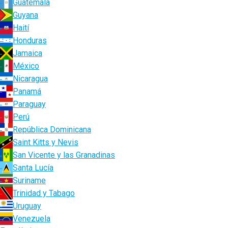
Guatemala
Guyana
Haití
Honduras
Jamaica
México
Nicaragua
Panamá
Paraguay
Perú
República Dominicana
Saint Kitts y Nevis
San Vicente y las Granadinas
Santa Lucía
Suriname
Trinidad y Tabago
Uruguay
Venezuela