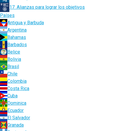
17. Alianzas para lograr los objetivos
Países
Antigua y Barbuda
Argentina
Bahamas
Barbados
Belice
Bolivia
Brasil
Chile
Colombia
Costa Rica
Cuba
Dominica
Ecuador
El Salvador
Granada