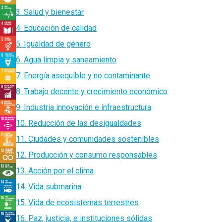
3. Salud y bienestar
4. Educación de calidad
5. Igualdad de género
6. Agua limpia y saneamiento
7. Energía asequible y no contaminante
8. Trabajo decente y crecimiento económico
9. Industria innovación e infraestructura
10. Reducción de las desigualdades
11. Ciudades y comunidades sostenibles
12. Producción y consumo responsables
13. Acción por el clima
14. Vida submarina
15. Vida de ecosistemas terrestres
16. Paz, justicia, e instituciones sólidas