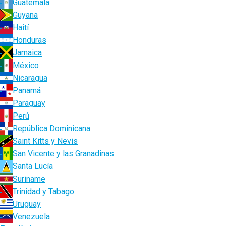
Guatemala
Guyana
Haití
Honduras
Jamaica
México
Nicaragua
Panamá
Paraguay
Perú
República Dominicana
Saint Kitts y Nevis
San Vicente y las Granadinas
Santa Lucía
Suriname
Trinidad y Tabago
Uruguay
Venezuela