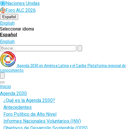
Pasar
Naciones Unidas
al
Foro ALC 2026
contenido
principal
Español
English
Seleccionar idioma
Español
English
Buscar
Agenda 2030 en América Latina y el Caribe
Plataforma regional de
conocimiento
menu
Inicio
Agenda 2030
¿Qué es la Agenda 2030?
Antecedentes
Foro Político de Alto Nivel
Informes Nacionales Voluntarios (INV)
Objetivos de Desarrollo Sostenible (ODS)