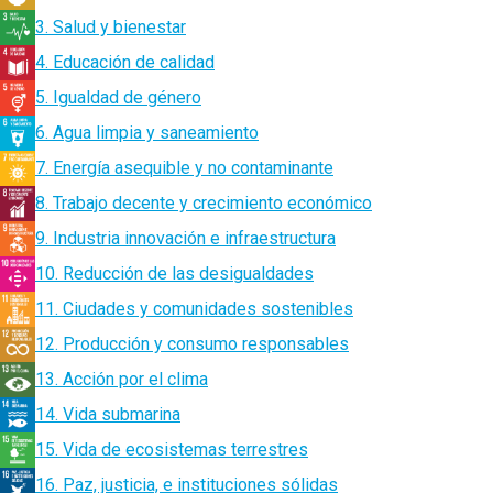
3. Salud y bienestar
4. Educación de calidad
5. Igualdad de género
6. Agua limpia y saneamiento
7. Energía asequible y no contaminante
8. Trabajo decente y crecimiento económico
9. Industria innovación e infraestructura
10. Reducción de las desigualdades
11. Ciudades y comunidades sostenibles
12. Producción y consumo responsables
13. Acción por el clima
14. Vida submarina
15. Vida de ecosistemas terrestres
16. Paz, justicia, e instituciones sólidas