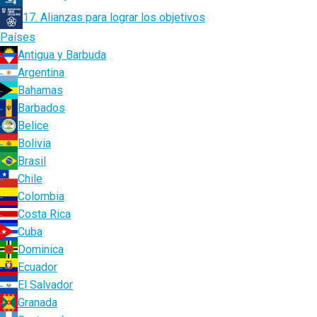
17. Alianzas para lograr los objetivos
Países
Antigua y Barbuda
Argentina
Bahamas
Barbados
Belice
Bolivia
Brasil
Chile
Colombia
Costa Rica
Cuba
Dominica
Ecuador
El Salvador
Granada