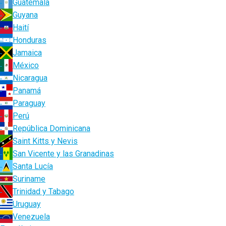
Guatemala
Guyana
Haití
Honduras
Jamaica
México
Nicaragua
Panamá
Paraguay
Perú
República Dominicana
Saint Kitts y Nevis
San Vicente y las Granadinas
Santa Lucía
Suriname
Trinidad y Tabago
Uruguay
Venezuela