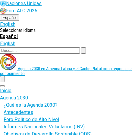
Pasar
Naciones Unidas
al
Foro ALC 2026
contenido
principal
Español
English
Seleccionar idioma
Español
English
Buscar
Agenda 2030 en América Latina y el Caribe
Plataforma regional de
conocimiento
menu
Inicio
Agenda 2030
¿Qué es la Agenda 2030?
Antecedentes
Foro Político de Alto Nivel
Informes Nacionales Voluntarios (INV)
Objetivos de Desarrollo Sostenible (ODS)