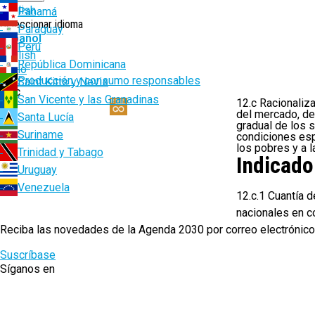
English
Panamá
Seleccionar idioma
Paraguay
Español
Perú
English
República Dominicana
Ruta
Inicio
12. Producción y consumo responsables
Saint Kitts y Nevis
de
12.c
San Vicente y las Granadinas
12.c Racionaliz
navegación
del mercado, de 
Santa Lucía
gradual de los 
Suriname
condiciones esp
los pobres y a 
Trinidad y Tabago
Indicado
Uruguay
Venezuela
12.c.1 Cuantía 
nacionales en c
Reciba las novedades de la Agenda 2030 por correo electrónico
Suscríbase
Síganos en