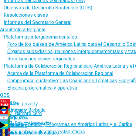
Informes Nacionales Voluntarios (INV)
Objetivos de Desarrollo Sostenible (ODS)
Resoluciones claves
Informes del Secretario General
Arquitectura Regional
Plataformas intergubernamentales
Foro de los países de América Latina para el Desarrollo Sos
Órganos subsidiarios, reuniones intergubernamentales y tra
Resoluciones claves regionales
Plataforma de Colaboración Regional para América Latina y el 
Acerca de la Plataforma de Colaboración Regional
Compromiso sustantivo: Las Coaliciones Temáticas Específ
Eficacia programática y operativa
ODS
Países
1. No poverty
Estadísticas
Antigua y Barbuda
2. Hambre cero
Sistema ONU
Argentina
3. Salud y bienestar
Agencias, Fondos y Programas en América Latina y el Caribe
Bahamas
Bases globales de datos estadísticos
Barbados
4. Educación de calidad