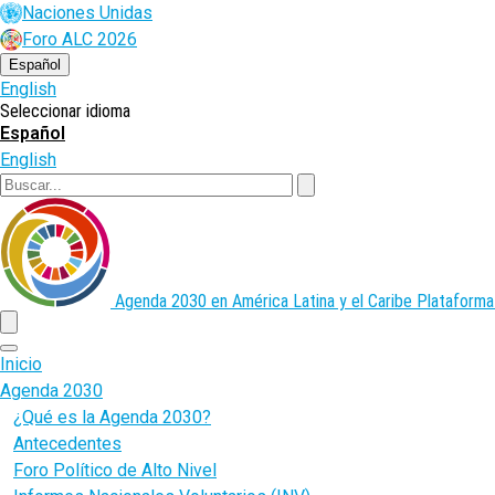
Pasar
Naciones Unidas
al
Foro ALC 2026
contenido
principal
Español
English
Seleccionar idioma
Español
English
Buscar
Agenda 2030 en América Latina y el Caribe
Plataforma
menu
Inicio
Agenda 2030
¿Qué es la Agenda 2030?
Antecedentes
Foro Político de Alto Nivel