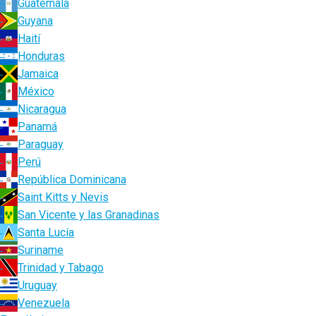
Guatemala
Guyana
Haití
Honduras
Jamaica
México
Nicaragua
Panamá
Paraguay
Perú
República Dominicana
Saint Kitts y Nevis
San Vicente y las Granadinas
Santa Lucía
Suriname
Trinidad y Tabago
Uruguay
Venezuela