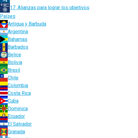
17. Alianzas para lograr los objetivos
Países
Antigua y Barbuda
Argentina
Bahamas
Barbados
Belice
Bolivia
Brasil
Chile
Colombia
Costa Rica
Cuba
Dominica
Ecuador
El Salvador
Granada