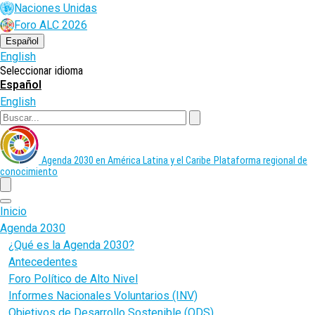
Pasar
Naciones Unidas
al
Foro ALC 2026
contenido
principal
Español
English
Seleccionar idioma
Español
English
Buscar
Agenda 2030 en América Latina y el Caribe
Plataforma regional de
conocimiento
menu
Inicio
Agenda 2030
¿Qué es la Agenda 2030?
Antecedentes
Foro Político de Alto Nivel
Informes Nacionales Voluntarios (INV)
Objetivos de Desarrollo Sostenible (ODS)