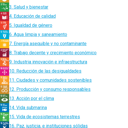
3. Salud y bienestar
4. Educación de calidad
5. Igualdad de género
6. Agua limpia y saneamiento
7. Energía asequible y no contaminante
8. Trabajo decente y crecimiento económico
9. Industria innovación e infraestructura
10. Reducción de las desigualdades
11. Ciudades y comunidades sostenibles
12. Producción y consumo responsables
13. Acción por el clima
14. Vida submarina
15. Vida de ecosistemas terrestres
16. Paz, justicia, e instituciones sólidas