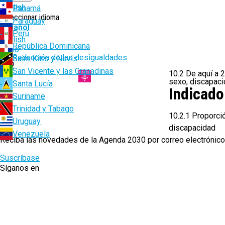
English
Panamá
Seleccionar idioma
Paraguay
Español
Perú
English
República Dominicana
Ruta
Inicio
10. Reducción de las desigualdades
Saint Kitts y Nevis
de
10.2
San Vicente y las Granadinas
10.2 De aquí a 
navegación
sexo, discapacid
Santa Lucía
Indicado
Suriname
Trinidad y Tabago
10.2.1 Proporci
Uruguay
discapacidad
Venezuela
Reciba las novedades de la Agenda 2030 por correo electrónico
Suscríbase
Síganos en