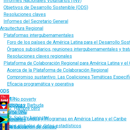
Informes Nacionales Voluntarios (INV)
Objetivos de Desarrollo Sostenible (ODS)
Resoluciones claves
Informes del Secretario General
Arquitectura Regional
Plataformas intergubernamentales
Foro de los países de América Latina para el Desarrollo Sos
Órganos subsidiarios, reuniones intergubernamentales y tra
Resoluciones claves regionales
Plataforma de Colaboración Regional para América Latina y el 
Acerca de la Plataforma de Colaboración Regional
Compromiso sustantivo: Las Coaliciones Temáticas Específ
Eficacia programática y operativa
ODS
Países
1. No poverty
Estadísticas
Antigua y Barbuda
2. Hambre cero
Sistema ONU
Argentina
3. Salud y bienestar
Agencias, Fondos y Programas en América Latina y el Caribe
Bahamas
Bases globales de datos estadísticos
Barbados
4. Educación de calidad