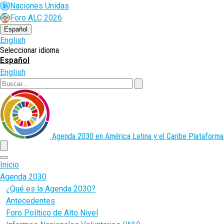
Pasar
Naciones Unidas
al
Foro ALC 2026
contenido
principal
Español
English
Seleccionar idioma
Español
English
Buscar
Agenda 2030 en América Latina y el Caribe
Plataforma
menu
Inicio
Agenda 2030
¿Qué es la Agenda 2030?
Antecedentes
Foro Político de Alto Nivel