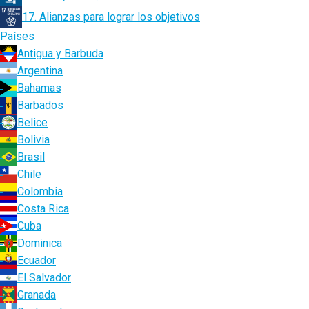
17. Alianzas para lograr los objetivos
Países
Antigua y Barbuda
Argentina
Bahamas
Barbados
Belice
Bolivia
Brasil
Chile
Colombia
Costa Rica
Cuba
Dominica
Ecuador
El Salvador
Granada