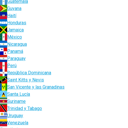
Guatemala
Guyana
Haití
Honduras
Jamaica
México
Nicaragua
Panamá
Paraguay
Perú
República Dominicana
Saint Kitts y Nevis
San Vicente y las Granadinas
Santa Lucía
Suriname
Trinidad y Tabago
Uruguay
Venezuela