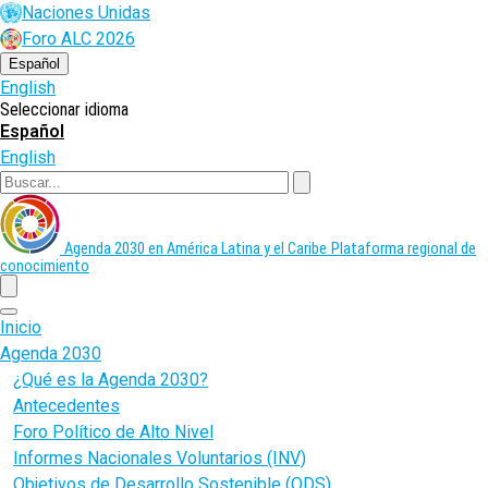
Pasar
Naciones Unidas
al
Foro ALC 2026
contenido
principal
Español
English
Seleccionar idioma
Español
English
Buscar
Agenda 2030 en América Latina y el Caribe
Plataforma regional de
conocimiento
menu
Inicio
Agenda 2030
¿Qué es la Agenda 2030?
Antecedentes
Foro Político de Alto Nivel
Informes Nacionales Voluntarios (INV)
Objetivos de Desarrollo Sostenible (ODS)