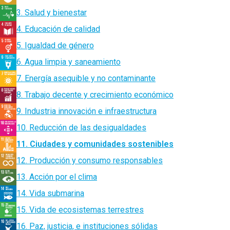
3. Salud y bienestar
4. Educación de calidad
5. Igualdad de género
6. Agua limpia y saneamiento
7. Energía asequible y no contaminante
8. Trabajo decente y crecimiento económico
9. Industria innovación e infraestructura
10. Reducción de las desigualdades
11. Ciudades y comunidades sostenibles
12. Producción y consumo responsables
13. Acción por el clima
14. Vida submarina
15. Vida de ecosistemas terrestres
16. Paz, justicia, e instituciones sólidas