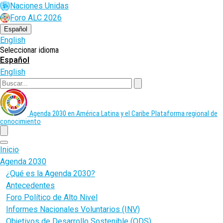
Pasar
Naciones Unidas
al
Foro ALC 2026
contenido
principal
Español
English
Seleccionar idioma
Español
English
Buscar
Agenda 2030 en América Latina y el Caribe
Plataforma regional de
conocimiento
menu
Inicio
Agenda 2030
¿Qué es la Agenda 2030?
Antecedentes
Foro Político de Alto Nivel
Informes Nacionales Voluntarios (INV)
Objetivos de Desarrollo Sostenible (ODS)