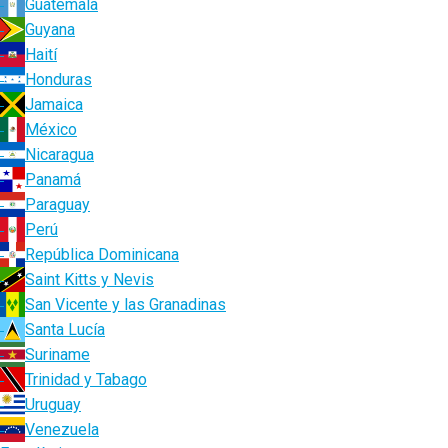
Guatemala
Guyana
Haití
Honduras
Jamaica
México
Nicaragua
Panamá
Paraguay
Perú
República Dominicana
Saint Kitts y Nevis
San Vicente y las Granadinas
Santa Lucía
Suriname
Trinidad y Tabago
Uruguay
Venezuela