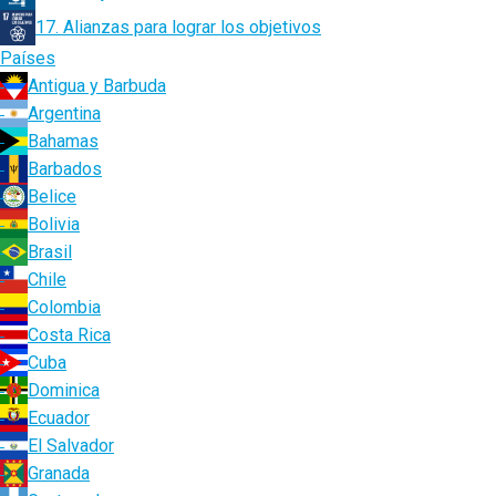
17. Alianzas para lograr los objetivos
Países
Antigua y Barbuda
Argentina
Bahamas
Barbados
Belice
Bolivia
Brasil
Chile
Colombia
Costa Rica
Cuba
Dominica
Ecuador
El Salvador
Granada