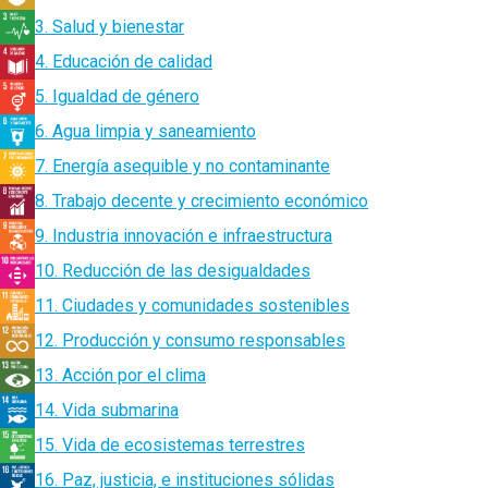
3. Salud y bienestar
4. Educación de calidad
5. Igualdad de género
6. Agua limpia y saneamiento
7. Energía asequible y no contaminante
8. Trabajo decente y crecimiento económico
9. Industria innovación e infraestructura
10. Reducción de las desigualdades
11. Ciudades y comunidades sostenibles
12. Producción y consumo responsables
13. Acción por el clima
14. Vida submarina
15. Vida de ecosistemas terrestres
16. Paz, justicia, e instituciones sólidas