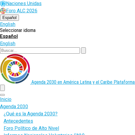
Pasar
Naciones Unidas
al
Foro ALC 2026
contenido
principal
Español
English
Seleccionar idioma
Español
English
Buscar
Agenda 2030 en América Latina y el Caribe
Plataforma
menu
Inicio
Agenda 2030
¿Qué es la Agenda 2030?
Antecedentes
Foro Político de Alto Nivel