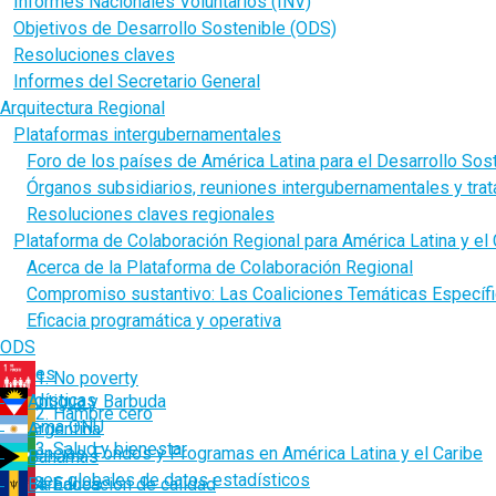
Informes Nacionales Voluntarios (INV)
Objetivos de Desarrollo Sostenible (ODS)
Resoluciones claves
Informes del Secretario General
Arquitectura Regional
Plataformas intergubernamentales
Foro de los países de América Latina para el Desarrollo Sos
Órganos subsidiarios, reuniones intergubernamentales y tra
Resoluciones claves regionales
Plataforma de Colaboración Regional para América Latina y el 
Acerca de la Plataforma de Colaboración Regional
Compromiso sustantivo: Las Coaliciones Temáticas Específ
Eficacia programática y operativa
ODS
Países
1. No poverty
Estadísticas
Antigua y Barbuda
2. Hambre cero
Sistema ONU
Argentina
3. Salud y bienestar
Agencias, Fondos y Programas en América Latina y el Caribe
Bahamas
Bases globales de datos estadísticos
Barbados
4. Educación de calidad