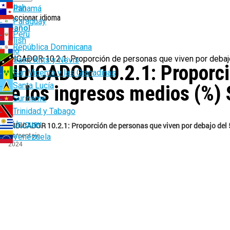
English
Panamá
Seleccionar idioma
Paraguay
Español
Perú
English
República Dominicana
Ruta
Inicio
INDICADOR 10.2.1: Proporción de personas que viven por debaj
Saint Kitts y Nevis
INDICADOR 10.2.1: Proporció
de
San Vicente y las Granadinas
navegación
Santa Lucía
de los ingresos medios (%
Suriname
Trinidad y Tabago
Uruguay
Venezuela