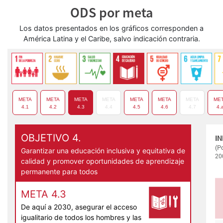
ODS por meta
Los datos presentados en los gráficos corresponden a
América Latina y el Caribe, salvo indicación contraria.
META
META
META
META
META
META
META
ME
4.1
4.2
4.3
4.4
4.5
4.6
4.7
4.
OBJETIVO 4.
Garantizar una educación inclusiva y equitativa de
calidad y promover oportunidades de aprendizaje
permanente para todos
META 4.3
De aquí a 2030, asegurar el acceso
igualitario de todos los hombres y las