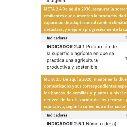
indígena
META 2.4 De aquí a 2030, asegurar la sosten
resilientes que aumenten la productividad 
capacidad de adaptación al cambio climátic
desastres, y mejoren progresivamente la cali
Indicadores
INDICADOR 2.4.1
Proporción de
la superficie agrícola en que se
T
practica una agricultura
productiva y sostenible
META 2.5 De aquí a 2020, mantener la diver
domesticados y sus correspondientes especi
los bancos de semillas y plantas a nivel n
deriven de la utilización de los recursos
equitativa, según lo convenido internacio
Indicadores
INDICADOR 2.5.1
Número de: a)