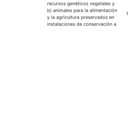
recursos genéticos vegetales y
b) animales para la alimentación
T
y la agricultura preservados en
instalaciones de conservación a
medio y largo plazo
INDICADOR 2.5.2
Proporción de
razas y variedades locales y
T
transfronterizas consideradas en
riesgo de
META 2.a Aumentar, incluso mediante una
investigación y servicios de extensión ag
mejorar la capacidad de producción agro
adelantados
Indicadores
INDICADOR 2.a.1
Índice de
orientación agrícola para el
T
gasto público