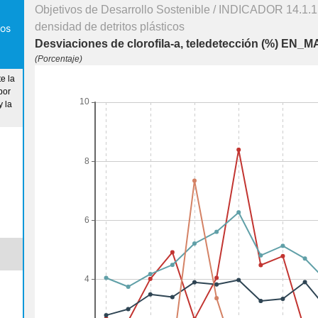
Objetivos de Desarrollo Sostenible / INDICADOR 14.1.1 a
densidad de detritos plásticos
los
Desviaciones de clorofila-a, teledetección (%) E
(Porcentaje)
e la
por
y la