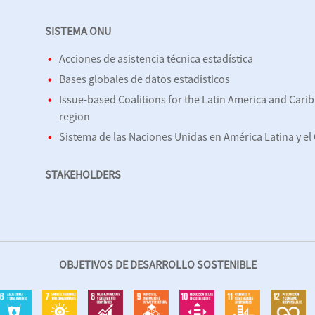
en
SISTEMA ONU
Acciones de asistencia técnica estadística
no
Bases globales de datos estadísticos
Issue-based Coalitions for the Latin America and Cari
ivo
region
alto)
Sistema de las Naciones Unidas en América Latina y el
os
STAKEHOLDERS
s
os
sca,
la
s
OBJETIVOS DE DESARROLLO SOSTENIBLE