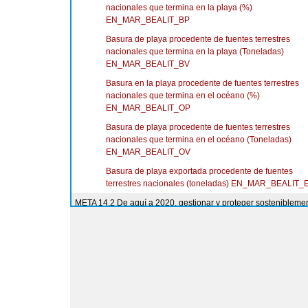
nacionales que termina en la playa (%)
EN_MAR_BEALIT_BP
Basura de playa procedente de fuentes terrestres
nacionales que termina en la playa (Toneladas)
EN_MAR_BEALIT_BV
Basura en la playa procedente de fuentes terrestres
nacionales que termina en el océano (%)
EN_MAR_BEALIT_OP
Basura de playa procedente de fuentes terrestres
nacionales que termina en el océano (Toneladas)
EN_MAR_BEALIT_OV
Basura de playa exportada procedente de fuentes
terrestres nacionales (toneladas) EN_MAR_BEALIT_
META 14.2 De aquí a 2020, gestionar y proteger sostenibleme
los ecosistemas marinos y costeros para evitar efectos advers
importantes, incluso fortaleciendo su resiliencia, y adoptar me
para restaurarlos a fin de restablecer la salud y la productivid
los océanos
INDICADOR 14.2.1 Número de países que aplican enfoqu
basados en los ecosistemas para gestionar las zonas mar
Número de países que utilizan enfoques basados en