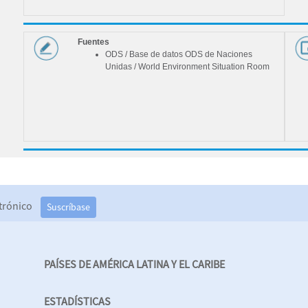
eles
Fuentes
ODS / Base de datos ODS de Naciones
Unidas / World Environment Situation Room
nales
ción
dad
)
ectrónico
Suscríbase
 y la
la
PAÍSES DE AMÉRICA LATINA Y EL CARIBE
que
 de
ESTADÍSTICAS