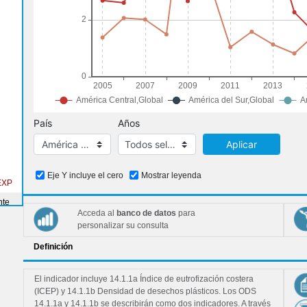
País
Años
América Latina y el Caribe, América Central, América del Su
Todos seleccionados (18)
Aplicar
Eje Y incluye el cero
Mostrar leyenda
EXP
nte
Acceda al
banco de datos
para
os
personalizar su consulta
didas
ad de
Definición
es
El indicador incluye 14.1.1a Índice de eutrofización costera
inas
(ICEP) y 14.1.1b Densidad de desechos plásticos. Los ODS
14.1.1a y 14.1.1b se describirán como dos indicadores. A través