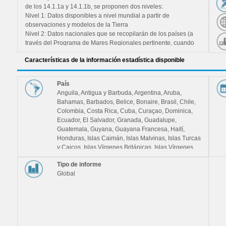
= NO)
de los 14.1.1a y 14.1.1b, se proponen dos niveles:
Nivel 1: Datos disponibles a nivel mundial a partir de
observaciones y modelos de la Tierra
Nivel 2: Datos nacionales que se recopilarán de los países (a
través del Programa de Mares Regionales pertinente, cuando
proceda (es decir, para los países que son miembros de un
de
Características de la información estadística disponible
Programa de Mares Regionales)
ca a
Nivel 3: Indicadores adicionales que se sugieren que los países
podrían considerar la posibilidad de recopilar (estos no se
País
discuten en este documento)
un
Anguila, Antigua y Barbuda, Argentina, Aruba,
tivas
Bahamas, Barbados, Belice, Bonaire, Brasil, Chile,
Colombia, Costa Rica, Cuba, Curaçao, Dominica,
Ecuador, El Salvador, Granada, Guadalupe,
Guatemala, Guyana, Guayana Francesa, Haití,
Honduras, Islas Caimán, Islas Malvinas, Islas Turcas
ación
y Caicos, Islas Vírgenes Británicas, Islas Vírgenes
de los Estados Unidos, Jamaica, Martinica, México,
Tipo de informe
Montserrat, Nicaragua, Panamá, Perú, Puerto Rico,
fico
Global
República Dominicana, Saint Kitts y Nevis, San
Martín (parte de los Países Bajos), San Vicente y las
cir
Granadinas, Santa Lucía, Suriname, Trinidad y
Tabago, Uruguay, Venezuela (República Bolivariana
de), América Latina y el Caribe, América Central,
América del Sur, El Caribe
uyos