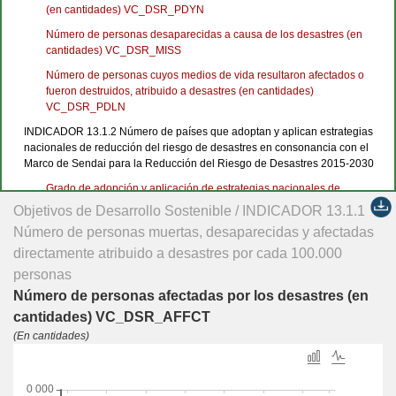
(en cantidades) VC_DSR_PDYN
Número de personas desaparecidas a causa de los desastres (en
cantidades) VC_DSR_MISS
Número de personas cuyos medios de vida resultaron afectados o
fueron destruidos, atribuido a desastres (en cantidades)
VC_DSR_PDLN
INDICADOR 13.1.2 Número de países que adoptan y aplican estrategias
nacionales de reducción del riesgo de desastres en consonancia con el
Marco de Sendai para la Reducción del Riesgo de Desastres 2015‑2030
Grado de adopción y aplicación de estrategias nacionales de
reducción del riesgo de desastres en consonancia con el Marco de
Objetivos de Desarrollo Sostenible / INDICADOR 13.1.1
Sendái SG_DSR_LGRGSR
Número de personas muertas, desaparecidas y afectadas
Número de países que informaron tener una estrategia nacional de
directamente atribuido a desastres por cada 100.000
RRD alineada con el Marco de Sendai SG_DSR_SFDRR
personas
INDICADOR 13.1.3 Proporción de gobiernos locales que adoptan y aplican
Número de personas afectadas por los desastres (en
estrategias locales de reducción del riesgo de desastres en consonancia
cantidades) VC_DSR_AFFCT
con las estrategias nacionales de reducción del riesgo de desastres
(En cantidades)
Proporción de gobiernos locales que adoptan y aplican estrategias
locales de reducción del riesgo de desastres en consonancia con las
estrategias nacionales de reducción del riesgo de desastres (en
porcentajes) SG_DSR_SILS