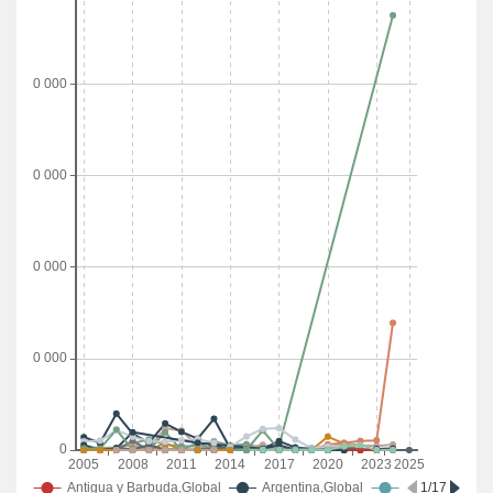
Número de gobiernos locales que adoptan y aplican estrategias
locales de reducción del riesgo de desastres en consonancia con las
estrategias nacionales (en cantidades) SG_DSR_SILN
Número de gobiernos locales (en cantidades) SG_GOV_LOGV
INDICADOR C-13.1 Ocurrencia de eventos naturales extremos y desastres,
desglosada por tipo
Número de muertes atribuidas a desastres, por tipo de desastre
Número de personas directamente afectadas atribuidas a desastres,
por tipo de desastre
Número de eventos de desastres, por tipo de desastre
META 13.2 Incorporar medidas relativas al cambio climático en las políticas,
estrategias y planes nacionales
INDICADOR 13.2.1 Número de países con contribuciones determinadas a
nivel nacional, estrategias a largo plazo, planes nacionales de adaptación y
comunicaciones sobre la adaptación, notificadas a la secretaría de la
Convención Marco de las Naciones Unidas sobre el Cambio Climático
INDICADOR 13.2.2 Emisiones totales de gases de efecto invernadero por
año
Emisiones totales de gases de efecto invernadero con LULUCF