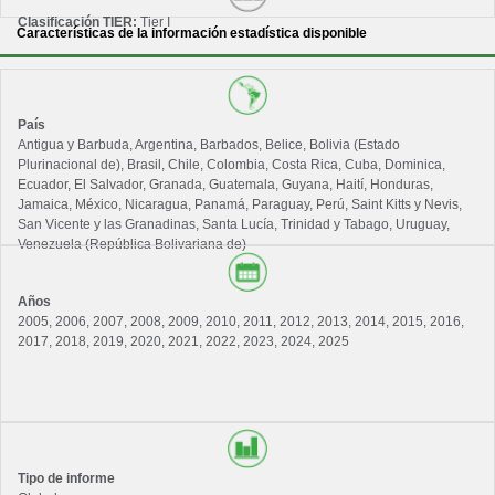
INDICADOR 13.a.1 Cantidades proporcionadas y movilizadas en dólares
Clasificación TIER:
Tier I
Características de la información estadística disponible
de los Estados Unidos al año en relación con el objetivo actual mantenido
de movilización colectiva de 100.000 millones de dólares de aquí a 2025
META 13.b Promover mecanismos para aumentar la capacidad para la
planificación y gestión eficaces en relación con el cambio climático en los
País
países menos adelantados y los pequeños Estados insulares en desarrollo,
Antigua y Barbuda, Argentina, Barbados, Belice, Bolivia (Estado
haciendo particular hincapié en las mujeres, los jóvenes y las comunidades
Plurinacional de), Brasil, Chile, Colombia, Costa Rica, Cuba, Dominica,
locales y marginadas
Ecuador, El Salvador, Granada, Guatemala, Guyana, Haití, Honduras,
INDICADOR 13.b.1 Número de países menos adelantados y pequeños
Jamaica, México, Nicaragua, Panamá, Paraguay, Perú, Saint Kitts y Nevis,
Estados insulares en desarrollo con contribuciones determinadas a nivel
San Vicente y las Granadinas, Santa Lucía, Trinidad y Tabago, Uruguay,
nacional, estrategias a largo plazo, planes nacionales de adaptación y
Venezuela (República Bolivariana de)
comunicaciones sobre la adaptación, notificadas a la secretaría de la
Convención Marco de las Naciones Unidas sobre el Cambio Climático
Años
2005, 2006, 2007, 2008, 2009, 2010, 2011, 2012, 2013, 2014, 2015, 2016,
2017, 2018, 2019, 2020, 2021, 2022, 2023, 2024, 2025
Tipo de informe