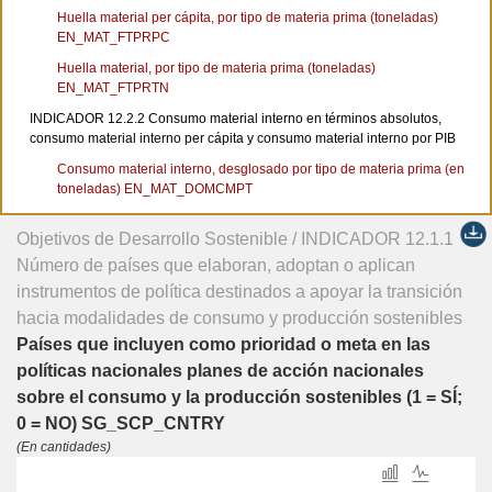
Huella material per cápita, por tipo de materia prima (toneladas)
EN_MAT_FTPRPC
Huella material, por tipo de materia prima (toneladas)
EN_MAT_FTPRTN
INDICADOR 12.2.2 Consumo material interno en términos absolutos,
consumo material interno per cápita y consumo material interno por PIB
Consumo material interno, desglosado por tipo de materia prima (en
toneladas) EN_MAT_DOMCMPT
Consumo material interno por unidad de PIB, desglosado por tipo de
Objetivos de Desarrollo Sostenible / INDICADOR 12.1.1
materia prima (en kilogramos por dólar estadounidense constante de
2020) EN_MAT_DOMCMPG
Número de países que elaboran, adoptan o aplican
instrumentos de política destinados a apoyar la transición
Consumo material interno per cápita, desglosado por tipo de materia
prima (en toneladas) EN_MAT_DOMCMPC
hacia modalidades de consumo y producción sostenibles
META 12.3 De aquí a 2030, reducir a la mitad el desperdicio de alimentos per
Países que incluyen como prioridad o meta en las
cápita mundial en la venta al por menor y a nivel de los consumidores y reducir
políticas nacionales planes de acción nacionales
las pérdidas de alimentos en las cadenas de producción y suministro, incluidas
sobre el consumo y la producción sostenibles (1 = SÍ;
las pérdidas posteriores a la cosecha
0 = NO) SG_SCP_CNTRY
INDICADOR 12.3.1 a) Índice de pérdidas de alimentos y b) índice de
(En cantidades)
desperdicio de alimentos
Desperdicios de alimentos per cápita (Kg) AG_FOOD_WST_PC