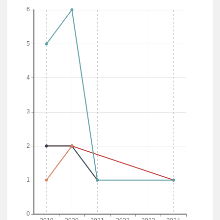
Desperdicios de alimentos (toneladas) AG_FOOD_WST
Índice mundial de pérdida de alimentos AG_FLS_INDEX
Porcentaje de pérdida de alimentos (%) AG_FLS_PCT
META 12.4 De aquí a 2020, lograr la gestión ecológicamente racional de los
productos químicos y de todos los desechos a lo largo de su ciclo de vida, de
conformidad con los marcos internacionales convenidos, y reducir
significativamente su liberación a la atmósfera, el agua y el suelo a fin de
minimizar sus efectos adversos en la salud humana y el medio ambiente
INDICADOR 12.4.1 Número de partes en los acuerdos ambientales
multilaterales internacionales sobre desechos peligrosos y otros productos
químicos que cumplen sus compromisos y obligaciones de transmitir
información como se exige en cada uno de esos acuerdos
Partes que cumplen sus compromisos y obligaciones en la transmisión
de la información requerida por el Protocolo de Montreal sobre
desechos peligrosos y otros productos químicos (%)
SG_HAZ_CMRMNTRL
Partes que cumplen sus compromisos y obligaciones en la transmisión
de la información requerida por el Convenio de Rotterdam sobre
desechos peligrosos y otros productos químicos (%)
SG_HAZ_CMRROTDAM