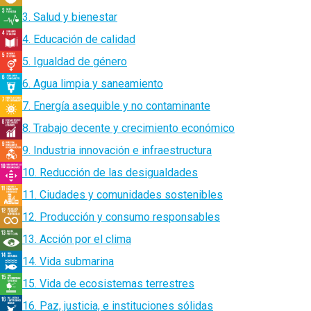
3. Salud y bienestar
4. Educación de calidad
5. Igualdad de género
6. Agua limpia y saneamiento
7. Energía asequible y no contaminante
8. Trabajo decente y crecimiento económico
9. Industria innovación e infraestructura
10. Reducción de las desigualdades
11. Ciudades y comunidades sostenibles
12. Producción y consumo responsables
13. Acción por el clima
14. Vida submarina
15. Vida de ecosistemas terrestres
16. Paz, justicia, e instituciones sólidas