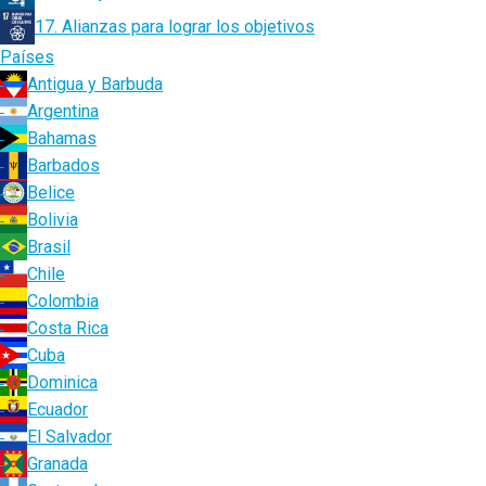
17. Alianzas para lograr los objetivos
Países
Antigua y Barbuda
Argentina
Bahamas
Barbados
Belice
Bolivia
Brasil
Chile
Colombia
Costa Rica
Cuba
Dominica
Ecuador
El Salvador
Granada