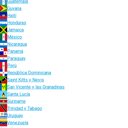
Guatemala
Guyana
Haití
Honduras
Jamaica
México
Nicaragua
Panamá
Paraguay
Perú
República Dominicana
Saint Kitts y Nevis
San Vicente y las Granadinas
Santa Lucía
Suriname
Trinidad y Tabago
Uruguay
Venezuela