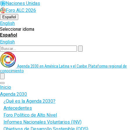
Pasar
Naciones Unidas
al
Foro ALC 2026
contenido
principal
Español
English
Seleccionar idioma
Español
English
Buscar
Agenda 2030 en América Latina y el Caribe
Plataforma regional de
conocimiento
menu
Inicio
Agenda 2030
¿Qué es la Agenda 2030?
Antecedentes
Foro Político de Alto Nivel
Informes Nacionales Voluntarios (INV)
Objetivos de Desarrollo Sostenible (ODS)