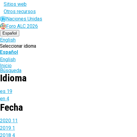
Sitios web
Otros recursos
Naciones Unidas
Foro ALC 2026
Español
English
Seleccionar idioma
Español
English
Ruta
Inicio
Búsqueda
de
Idioma
navegación
es
19
en
4
Fecha
2020
11
2019
1
2018
4