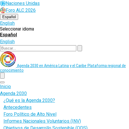
Pasar
Naciones Unidas
al
Foro ALC 2026
contenido
principal
Español
English
Seleccionar idioma
Español
English
Buscar
Agenda 2030 en América Latina y el Caribe
Plataforma regional de
conocimiento
menu
Inicio
Agenda 2030
¿Qué es la Agenda 2030?
Antecedentes
Foro Político de Alto Nivel
Informes Nacionales Voluntarios (INV)
Objetivos de Desarrollo Sostenible (ODS)