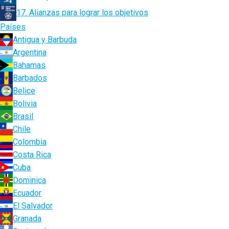
17. Alianzas para lograr los objetivos
Países
Antigua y Barbuda
Argentina
Bahamas
Barbados
Belice
Bolivia
Brasil
Chile
Colombia
Costa Rica
Cuba
Dominica
Ecuador
El Salvador
Granada