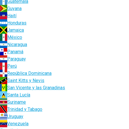
Guatemala
Guyana
Haití
Honduras
Jamaica
México
Nicaragua
Panamá
Paraguay
Perú
República Dominicana
Saint Kitts y Nevis
San Vicente y las Granadinas
Santa Lucía
Suriname
Trinidad y Tabago
Uruguay
Venezuela