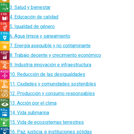
3. Salud y bienestar
4. Educación de calidad
5. Igualdad de género
6. Agua limpia y saneamiento
7. Energía asequible y no contaminante
8. Trabajo decente y crecimiento económico
9. Industria innovación e infraestructura
10. Reducción de las desigualdades
11. Ciudades y comunidades sostenibles
12. Producción y consumo responsables
13. Acción por el clima
14. Vida submarina
15. Vida de ecosistemas terrestres
16. Paz, justicia, e instituciones sólidas